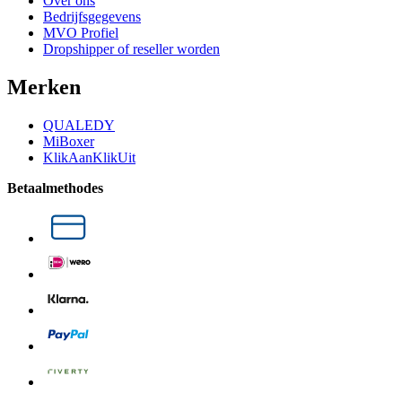
Over ons
Bedrijfsgegevens
MVO Profiel
Dropshipper of reseller worden
Merken
QUALEDY
MiBoxer
KlikAanKlikUit
Betaalmethodes