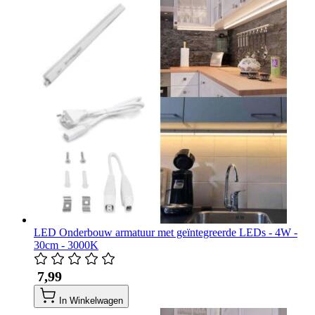
LED Onderbouw armatuur met geïntegreerde LEDs - 4W -
30cm - 3000K
​ 7,99
In Winkelwagen