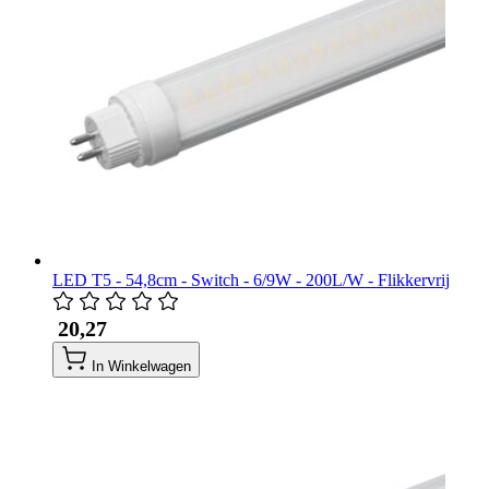
LED T5 - 54,8cm - Switch - 6/9W - 200L/W - Flikkervrij
​ 20,27
In Winkelwagen