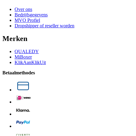
Over ons
Bedrijfsgegevens
MVO Profiel
Dropshipper of reseller worden
Merken
QUALEDY
MiBoxer
KlikAanKlikUit
Betaalmethodes