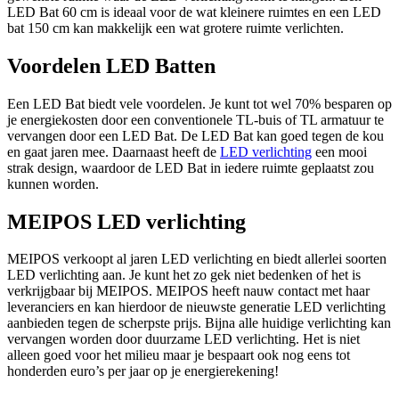
LED Bat 60 cm is ideaal voor de wat kleinere ruimtes en een LED
bat 150 cm kan makkelijk een wat grotere ruimte verlichten.
Voordelen LED Batten
Een LED Bat biedt vele voordelen. Je kunt tot wel 70% besparen op
je energiekosten door een conventionele TL-buis of TL armatuur te
vervangen door een LED Bat. De LED Bat kan goed tegen de kou
en gaat jaren mee. Daarnaast heeft de
LED verlichting
een mooi
strak design, waardoor de LED Bat in iedere ruimte geplaatst zou
kunnen worden.
MEIPOS LED verlichting
MEIPOS verkoopt al jaren LED verlichting en biedt allerlei soorten
LED verlichting aan. Je kunt het zo gek niet bedenken of het is
verkrijgbaar bij MEIPOS. MEIPOS heeft nauw contact met haar
leveranciers en kan hierdoor de nieuwste generatie LED verlichting
aanbieden tegen de scherpste prijs. Bijna alle huidige verlichting kan
vervangen worden door duurzame LED verlichting. Het is niet
alleen goed voor het milieu maar je bespaart ook nog eens tot
honderden euro’s per jaar op je energierekening!