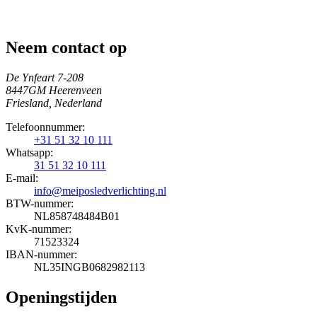
Neem contact op
De Ynfeart 7-208
8447GM Heerenveen
Friesland, Nederland
Telefoonnummer:
+31 51 32 10 111
Whatsapp:
31 51 32 10 111
E-mail:
info@meiposledverlichting.nl
BTW-nummer:
NL858748484B01
KvK-nummer:
71523324
IBAN-nummer:
NL35INGB0682982113
Openingstijden