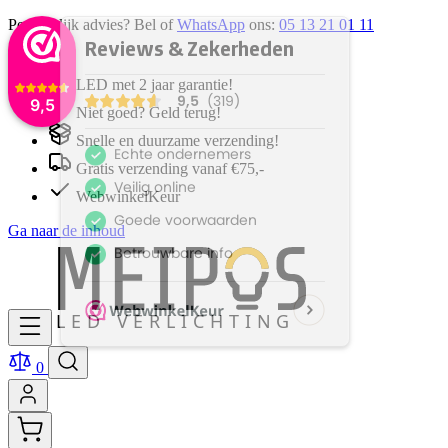
Persoonlijk advies? Bel of
WhatsApp
ons:
05 13 21 01 11
LED met 2 jaar garantie!
9,5
Niet goed? Geld terug!
Snelle en duurzame verzending!
Gratis verzending vanaf €75,-
WebwinkelKeur
Ga naar de inhoud
0