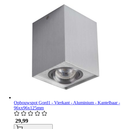
Opbouwspot Gord1 - Vierkant - Aluminium - Kantelbaar -
96xx96x125mm
​ 29,99