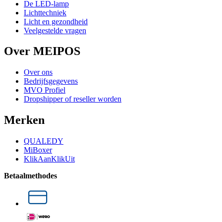
De LED-lamp
Lichttechniek
Licht en gezondheid
Veelgestelde vragen
Over MEIPOS
Over ons
Bedrijfsgegevens
MVO Profiel
Dropshipper of reseller worden
Merken
QUALEDY
MiBoxer
KlikAanKlikUit
Betaalmethodes