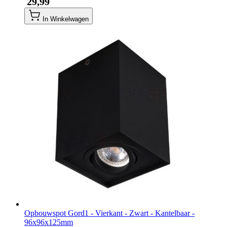
​ 29,99
In Winkelwagen
Opbouwspot Gord1 - Vierkant - Zwart - Kantelbaar -
96x96x125mm