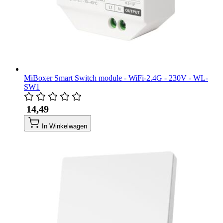
MiBoxer Smart Switch module - WiFi-2.4G - 230V - WL-
SW1
​ 14,49
In Winkelwagen