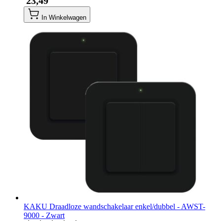
​ 23,49
In Winkelwagen
KAKU Draadloze wandschakelaar enkel/dubbel - AWST-
9000 - Zwart