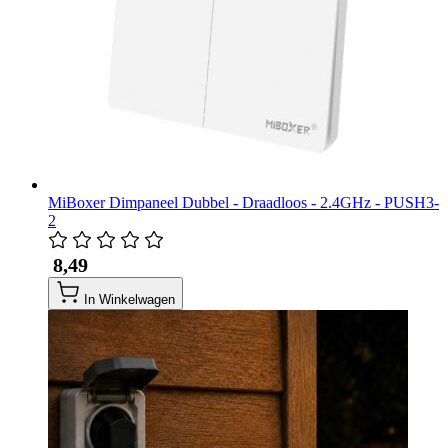
MiBoxer Dimpaneel Dubbel - Draadloos - 2.4GHz - PUSH3-
2
​ 8,49
In Winkelwagen