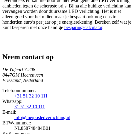
leveranciers en kan hierdoor de nieuwste generatie LED verlichting
aanbieden tegen de scherpste prijs. Bijna alle huidige verlichting kan
vervangen worden door duurzame LED verlichting. Het is niet
alleen goed voor het milieu maar je bespaart ook nog eens tot
honderden euro’s per jaar op je energierekening! Bereken zelf wat je
kunt besparen met onze handige
besparingscalculator
.
Neem contact op
De Ynfeart 7-208
8447GM Heerenveen
Friesland, Nederland
Telefoonnummer:
+31 51 32 10 111
Whatsapp:
31 51 32 10 111
E-mail:
info@meiposledverlichting.nl
BTW-nummer:
NL858748484B01
KvK-nummer: