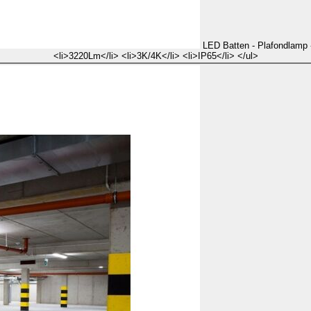
LED Batten - Plafondlamp -
<li>3220Lm</li> <li>3K/4K</li> <li>IP65</li> </ul>