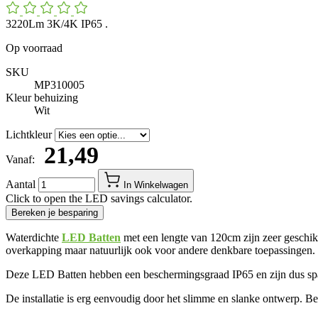
3220Lm 3K/4K IP65 .
Op voorraad
SKU
MP310005
Kleur behuizing
Wit
Lichtkleur
​ 21,49
Vanaf:
Aantal
In Winkelwagen
Click to open the LED savings calculator.
Bereken je besparing
Waterdichte
LED Batten
met een lengte van 120cm zijn zeer geschik
overkapping maar natuurlijk ook voor andere denkbare toepassingen.
Deze LED Batten hebben een beschermingsgraad IP65 en zijn dus spa
De installatie is erg eenvoudig door het slimme en slanke ontwerp. B