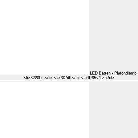
LED Batten - Plafondlamp -
<li>3220Lm</li> <li>3K/4K</li> <li>IP65</li> </ul>