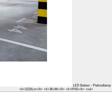
LED Batten - Plafondlamp -
<li>3220Lm</li> <li>3K/4K</li> <li>IP65</li> </ul>