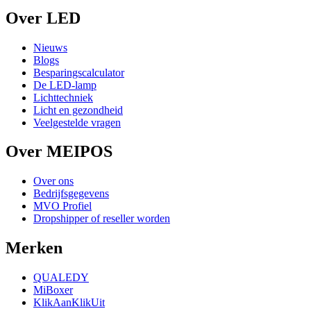
Over LED
Nieuws
Blogs
Besparingscalculator
De LED-lamp
Lichttechniek
Licht en gezondheid
Veelgestelde vragen
Over MEIPOS
Over ons
Bedrijfsgegevens
MVO Profiel
Dropshipper of reseller worden
Merken
QUALEDY
MiBoxer
KlikAanKlikUit