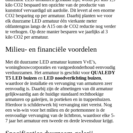
kilo CO2 bespaard ten opzichte van de productie van
kunststof vervaardigd uit aardolie. Dit levert al een enorme
CO2 besparing op per armatuur. Daarbij planten we voor
elk duurzame LED armatuur één vierkante meter
olifantengras langs de A15 om de CO2 reductie nog verder
te verhogen. Op deze manier besparen we jaarlijks al 3
kilo CO2 per armatuur.
Milieu- en financiële voordelen
Met dit duurzame LED armatuur kunnen VvE’s,
woningbouwcorporaties en vastgoedonderhoud eenvoudig
verduurzamen. Het armatuur is geschikt voor
QUALEDY
T5 LED buizen
en
LED noodverlichting buizen
,
waardoor de installatie en vervanging van armaturen zeer
eenvoudig is. Daarbij zijn de afmetingen van dit armatuur
gelijkwaardig aan de huidige standaard rechthoekige
armaturen op galerijen, in portieken en in trappenhuizen.
Hierdoor is schilderwerk bij vervanging niet vereist. Nog
een win-win voor het milieu en de portemonnee is de
eenvoudige vervanging van de lichtbron, waardoor elke 5-
7 jaar het armatuur een tweede en derde levensduur krijgt.