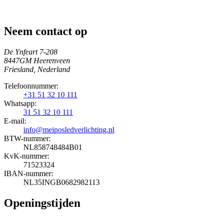
Neem contact op
De Ynfeart 7-208
8447GM Heerenveen
Friesland, Nederland
Telefoonnummer:
+31 51 32 10 111
Whatsapp:
31 51 32 10 111
E-mail:
info@meiposledverlichting.nl
BTW-nummer:
NL858748484B01
KvK-nummer:
71523324
IBAN-nummer:
NL35INGB0682982113
Openingstijden