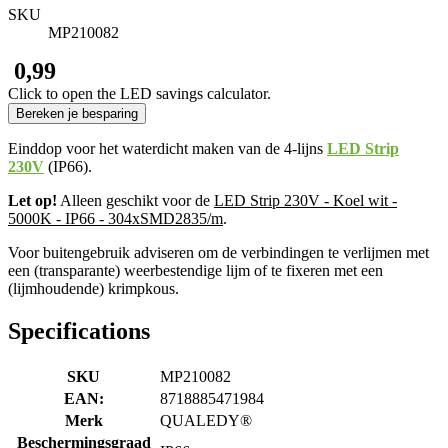
SKU
MP210082
​ 0,99
Click to open the LED savings calculator.
Bereken je besparing
Einddop voor het waterdicht maken van de 4-lijns
LED Strip
230V
(IP66).
Let op!
Alleen geschikt voor de
LED Strip 230V - Koel wit -
5000K - IP66 - 304xSMD2835/m
.
Voor buitengebruik adviseren om de verbindingen te verlijmen met
een (transparante) weerbestendige lijm of te fixeren met een
(lijmhoudende) krimpkous.
Specifications
SKU
MP210082
EAN:
8718885471984
Merk
QUALEDY®
Beschermingsgraad