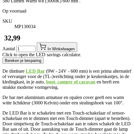
580 Lumen Warm wit (3000K) 600 mm .
Op voorraad
SKU
MP130034
​ 32,99
Aantal
In Winkelwagen
Click to open the LED savings calculator.
Bereken je besparing
De dimbare
LED Bar
(9W - 24V - 600 mm) is een prima alternatief
of vervanger voor de (TL-)verlichting onder je keukenkastjes, in de
kledingkast, in je auto,
boot, camper of caravan
en heeft een
strakke moderne vormgeving.
De bar met aluminium armatuur en opalen cover geeft een warm
witte lichtkleur (3000 Kelvin) onder een stralingshoek van 100°.
De LED Bar is te schakelen met een Touch-schakelaar of sensor-
schakelaar en te dimmen met een Touch-dimmer (apart te bestellen).
Door simpelweg de Touch-schakelaar aan te raken schakelt de LED
Bar aan of uit. Door aanraking van de Touch-dimmer gaat de lamp