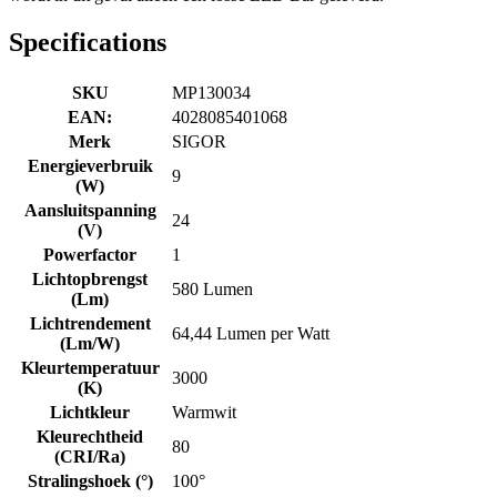
Specifications
SKU
MP130034
EAN:
4028085401068
Merk
SIGOR
Energieverbruik
9
(W)
Aansluitspanning
24
(V)
Powerfactor
1
Lichtopbrengst
580 Lumen
(Lm)
Lichtrendement
64,44 Lumen per Watt
(Lm/W)
Kleurtemperatuur
3000
(K)
Lichtkleur
Warmwit
Kleurechtheid
80
(CRI/Ra)
Stralingshoek (°)
100°