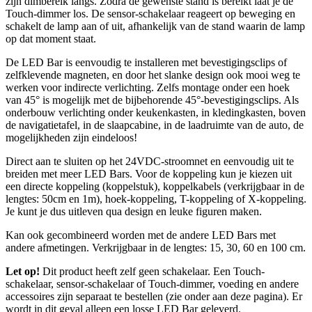
zijn dimbereik langs. Zodra de gewenste stand is bereikt laat je de
Touch-dimmer los. De sensor-schakelaar reageert op beweging en
schakelt de lamp aan of uit, afhankelijk van de stand waarin de lamp
op dat moment staat.
De LED Bar is eenvoudig te installeren met bevestigingsclips of
zelfklevende magneten, en door het slanke design ook mooi weg te
werken voor indirecte verlichting. Zelfs montage onder een hoek
van 45° is mogelijk met de bijbehorende 45°-bevestigingsclips. Als
onderbouw verlichting onder keukenkasten, in kledingkasten, boven
de navigatietafel, in de slaapcabine, in de laadruimte van de auto, de
mogelijkheden zijn eindeloos!
Direct aan te sluiten op het 24VDC-stroomnet en eenvoudig uit te
breiden met meer LED Bars. Voor de koppeling kun je kiezen uit
een directe koppeling (koppelstuk), koppelkabels (verkrijgbaar in de
lengtes: 50cm en 1m), hoek-koppeling, T-koppeling of X-koppeling.
Je kunt je dus uitleven qua design en leuke figuren maken.
Kan ook gecombineerd worden met de andere LED Bars met
andere afmetingen. Verkrijgbaar in de lengtes: 15, 30, 60 en 100 cm.
Let op!
Dit product heeft zelf geen schakelaar. Een Touch-
schakelaar, sensor-schakelaar of Touch-dimmer, voeding en andere
accessoires zijn separaat te bestellen (zie onder aan deze pagina). Er
wordt in dit geval alleen een losse LED Bar geleverd.