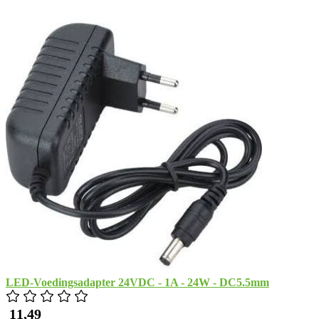
LED-Voedingsadapter 24VDC - 1A - 24W - DC5.5mm
​ 11,49