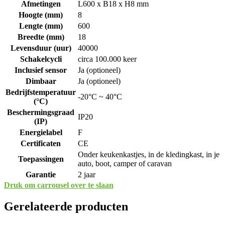
Afmetingen
L600 x B18 x H8 mm
Hoogte (mm)
8
Lengte (mm)
600
Breedte (mm)
18
Levensduur (uur)
40000
Schakelcycli
circa 100.000 keer
Inclusief sensor
Ja (optioneel)
Dimbaar
Ja (optioneel)
Bedrijfstemperatuur
-20°C ~ 40°C
(°C)
Beschermingsgraad
IP20
(IP)
Energielabel
F
Certificaten
CE
Onder keukenkastjes, in de kledingkast, in je
Toepassingen
auto, boot, camper of caravan
Garantie
2 jaar
Druk om carrousel over te slaan
Gerelateerde producten