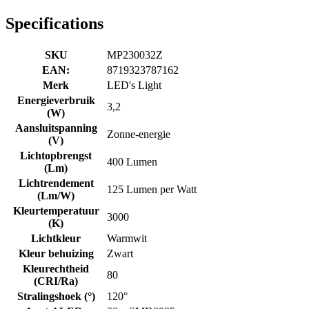
Specifications
SKU
MP230032Z
EAN:
8719323787162
Merk
LED's Light
Energieverbruik
3,2
(W)
Aansluitspanning
Zonne-energie
(V)
Lichtopbrengst
400 Lumen
(Lm)
Lichtrendement
125 Lumen per Watt
(Lm/W)
Kleurtemperatuur
3000
(K)
Lichtkleur
Warmwit
Kleur behuizing
Zwart
Kleurechtheid
80
(CRI/Ra)
Stralingshoek (°)
120°