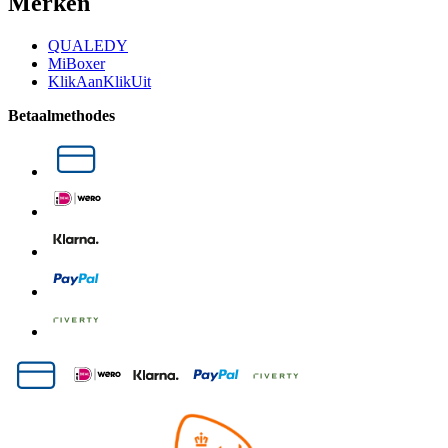
Merken
QUALEDY
MiBoxer
KlikAanKlikUit
Betaalmethodes