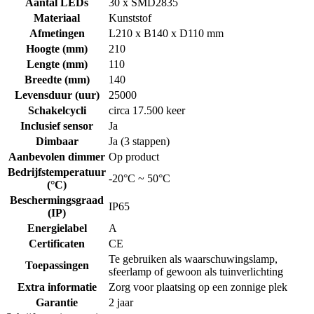
Aantal LEDs
30 x SMD2835
Materiaal
Kunststof
Afmetingen
L210 x B140 x D110 mm
Hoogte (mm)
210
Lengte (mm)
110
Breedte (mm)
140
Levensduur (uur)
25000
Schakelcycli
circa 17.500 keer
Inclusief sensor
Ja
Dimbaar
Ja (3 stappen)
Aanbevolen dimmer
Op product
Bedrijfstemperatuur
-20°C ~ 50°C
(°C)
Beschermingsgraad
IP65
(IP)
Energielabel
A
Certificaten
CE
Te gebruiken als waarschuwingslamp,
Toepassingen
sfeerlamp of gewoon als tuinverlichting
Extra informatie
Zorg voor plaatsing op een zonnige plek
Garantie
2 jaar