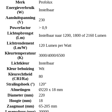
Merk
Profolux
Energieverbruik
Instelbaar
(W)
Aansluitspanning
230
(V)
Powerfactor
> 0,9
Lichtopbrengst
Instelbaar naar 1200, 1800 of 2160 Lumen
(Lm)
Lichtrendement
120 Lumen per Watt
(Lm/W)
Kleurtemperatuur
3000/4000/6500
(K)
Lichtkleur
Instelbaar
Kleur behuizing
Wit
Kleurechtheid
80
(CRI/Ra)
Stralingshoek (°)
120°
Afmetingen
Ø220 x 18 mm
Diameter (mm)
220
Hoogte (mm)
18
Zaagmaat (mm)
65-205 mm
Levensduur (uur)
30000