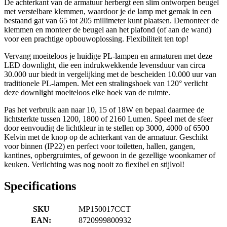
De achterkant van de armatuur herbergt een slim ontworpen beugel
met verstelbare klemmen, waardoor je de lamp met gemak in een
bestaand gat van 65 tot 205 millimeter kunt plaatsen. Demonteer de
klemmen en monteer de beugel aan het plafond (of aan de wand)
voor een prachtige opbouwoplossing. Flexibiliteit ten top!
Vervang moeiteloos je huidige PL-lampen en armaturen met deze
LED downlight, die een indrukwekkende levensduur van circa
30.000 uur biedt in vergelijking met de bescheiden 10.000 uur van
traditionele PL-lampen. Met een stralingshoek van 120° verlicht
deze downlight moeiteloos elke hoek van de ruimte.
Pas het verbruik aan naar 10, 15 of 18W en bepaal daarmee de
lichtsterkte tussen 1200, 1800 of 2160 Lumen. Speel met de sfeer
door eenvoudig de lichtkleur in te stellen op 3000, 4000 of 6500
Kelvin met de knop op de achterkant van de armatuur. Geschikt
voor binnen (IP22) en perfect voor toiletten, hallen, gangen,
kantines, opbergruimtes, of gewoon in de gezellige woonkamer of
keuken. Verlichting was nog nooit zo flexibel en stijlvol!
Specifications
SKU
MP150017CCT
EAN:
8720999800932