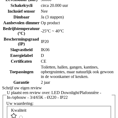
Schakelcycli
circa 20.000 uur
Inclusief sensor
Nee
Dimbaar
Ja (3 stappen)
Aanbevolen dimmer
Op product
Bedrijfstemperatuur
-25°C ~ 40°C
(°C)
Beschermingsgraad
IP20
(IP)
Slagvastheid
IK06
Energielabel
D
Certificaten
CE
Toiletten, hallen, gangen, kantines,
Toepassingen
opbergruimtes, maar natuurlijk ook gewoon
in de woonkamer of keuken.
Garantie
2 jaar
Schrijf uw eigen review
U plaatst een review over:
LED Downlight/Plafonnière -
In-/opbouw - 3/4/65K - Ø220 - IP22
Uw waardering:
Kwaliteit