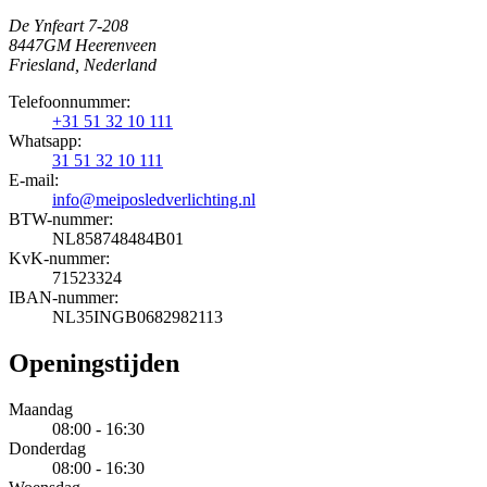
De Ynfeart 7-208
8447GM Heerenveen
Friesland, Nederland
Telefoonnummer:
+31 51 32 10 111
Whatsapp:
31 51 32 10 111
E-mail:
info@meiposledverlichting.nl
BTW-nummer:
NL858748484B01
KvK-nummer:
71523324
IBAN-nummer:
NL35INGB0682982113
Openingstijden
Maandag
08:00 - 16:30
Donderdag
08:00 - 16:30