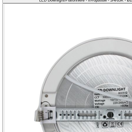
LED Downlight/Plafonnière - In-/opbouw - 3/4/65K - 