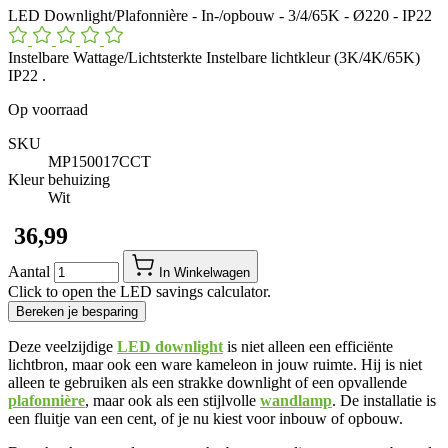
LED Downlight/Plafonnière - In-/opbouw - 3/4/65K - Ø220 - IP22
Instelbare Wattage/Lichtsterkte Instelbare lichtkleur (3K/4K/65K)
IP22 .
Op voorraad
SKU
MP150017CCT
Kleur behuizing
Wit
​ 36,99
Aantal
In Winkelwagen
Click to open the LED savings calculator.
Bereken je besparing
Deze veelzijdige
LED downlight
is niet alleen een efficiënte
lichtbron, maar ook een ware kameleon in jouw ruimte. Hij is niet
alleen te gebruiken als een strakke downlight of een opvallende
plafonnière
, maar ook als een stijlvolle
wandlamp
. De installatie is
een fluitje van een cent, of je nu kiest voor inbouw of opbouw.