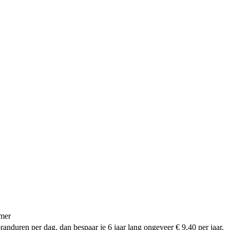
mer
anduren per dag, dan bespaar je 6 jaar lang ongeveer € 9,40 per jaar.