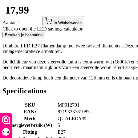
​ 17,99
Aantal
In Winkelwagen
Click to open the LED savings calculator.
Bereken je besparing
Dimbare LED E27 filamentlamp met twee twisted filamenten. Deze 
vintage/decoratieve armaturen.
De lichtkleur van deze sfeervolle lamp is extra warm wit (1800K) en 
bedrijven, maar natuurlijk ook voor een sfeervolle woon- en/of slaap
De decoratieve lamp heeft een diameter van 125 mm en is dimbaar met
Specifications
SKU
MP012701
EAN:
8719323781085
Merk
QUALEDY®
Energieverbruik (W)
5
Fitting
E27
9,4