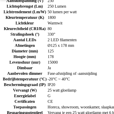
Aansluitspanning (V)
230
Lichtopbrengst (Lm)
250 Lumen
Lichtrendement (Lm/W)
50 lumen per watt
Kleurtemperatuur (K)
1800
Lichtkleur
Warmwit
Kleurechtheid (CRI/Ra)
80
Stralingshoek (°)
330°
Aantal LEDs
2 LED filamenten
Afmetingen
Ø125 x 178 mm
Diameter (mm)
125
Hoogte (mm)
178
Levensduur (uur)
15000
Dimbaar
Ja
Aanbevolen dimmer
Fase-afsnijding of -aansnijding
Bedrijfstemperatuur (°C)
-20°C ~ 40°C
Beschermingsgraad (IP)
IP20
Vervangt (W)
25 watt gloeilamp
Energielabel
G
Certificaten
CE
Toepassingen
Horeca, showroom, woonkamer, slaapka
Besparingspotentieel
Vervang je een 25 watt gloeilamp met 6 br