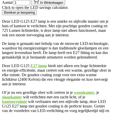
Aantal
In Winkelwagen
Click to open the LED savings calculator.
Bereken je besparing
Deze LED G125 E27 lamp is een unieke en stijlvolle manier om je
huis of kantoor te verlichten. Met zijn prachtige gouden coating en
725 Lumen lichtsterkte, is deze lamp niet alleen functioneel, maar
ook een mooie toevoeging aan je interieur.
De lamp is gemaakt met behulp van de nieuwste LED-technologie,
waardoor hij energiezuiniger is dan traditionele gloeilampen en een
langere levensduur heeft. De lamp heeft een E27 fitting en kan dus
gemakkelijk in je bestaande armaturen worden geïnstalleerd.
Deze LED G125
E27 lamp
biedt niet alleen een hoge lichtsterkte
en energie-efficiëntie, maar creëert ook een warme, gezellige sfeer in
elke ruimte. De gouden coating zorgt voor een extra warme
lichtkleur (2400 Kelvin) die een vleugje elegantie en luxe toevoegt
aan je interieur.
Of je nu een gezellige sfeer wilt creëren in je
woonkamer
, je
slaapkamer
wilt verlichten met een zacht licht, of je
kantoorruimte
wilt verfraaien met een stijlvolle lamp, deze LED
G125 E27 lamp met gouden coating is de perfecte keuze. Geniet
van de voordelen van LED-verlichting en voeg tegelijkertijd stijl en