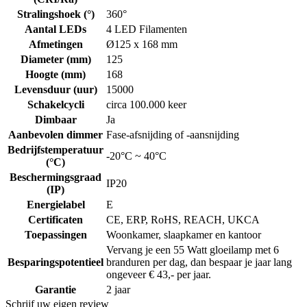
Stralingshoek (°)
360°
Aantal LEDs
4 LED Filamenten
Afmetingen
Ø125 x 168 mm
Diameter (mm)
125
Hoogte (mm)
168
Levensduur (uur)
15000
Schakelcycli
circa 100.000 keer
Dimbaar
Ja
Aanbevolen dimmer
Fase-afsnijding of -aansnijding
Bedrijfstemperatuur
-20°C ~ 40°C
(°C)
Beschermingsgraad
IP20
(IP)
Energielabel
E
Certificaten
CE, ERP, RoHS, REACH, UKCA
Toepassingen
Woonkamer, slaapkamer en kantoor
Vervang je een 55 Watt gloeilamp met 6
Besparingspotentieel
branduren per dag, dan bespaar je jaar lang
ongeveer € 43,- per jaar.
Garantie
2 jaar
Schrijf uw eigen review