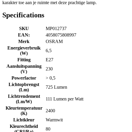
karakter toe aan je ruimte met deze prachtige lamp.
Specifications
SKU
MP012737
EAN:
4058075808997
Merk
OSRAM
Energieverbruik
6,5
(W)
Fitting
E27
Aansluitspanning
230
(V)
Powerfactor
> 0,5
Lichtopbrengst
725 Lumen
(Lm)
Lichtrendement
111 Lumen per Watt
(Lm/W)
Kleurtemperatuur
2400
(K)
Lichtkleur
Warmwit
Kleurechtheid
80
(CRI/Ra)