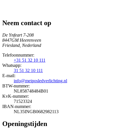
Neem contact op
De Ynfeart 7-208
8447GM Heerenveen
Friesland, Nederland
Telefoonnummer:
+31 51 32 10 111
Whatsapp:
31 51 32 10 111
E-mail:
info@meiposledverlichting.nl
BTW-nummer:
NL858748484B01
KvK-nummer:
71523324
IBAN-nummer:
NL35INGB0682982113
Openingstijden