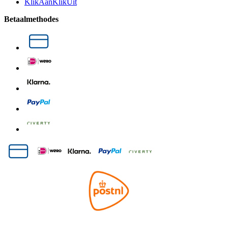
KlikAanKlikUit
Betaalmethodes