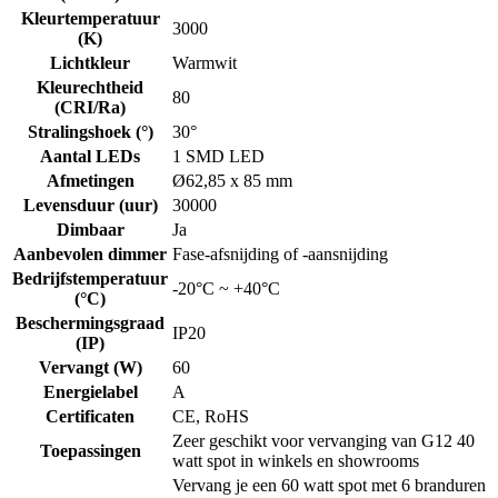
Kleurtemperatuur
3000
(K)
Lichtkleur
Warmwit
Kleurechtheid
80
(CRI/Ra)
Stralingshoek (°)
30°
Aantal LEDs
1 SMD LED
Afmetingen
Ø62,85 x 85 mm
Levensduur (uur)
30000
Dimbaar
Ja
Aanbevolen dimmer
Fase-afsnijding of -aansnijding
Bedrijfstemperatuur
-20°C ~ +40°C
(°C)
Beschermingsgraad
IP20
(IP)
Vervangt (W)
60
Energielabel
A
Certificaten
CE, RoHS
Zeer geschikt voor vervanging van G12 40
Toepassingen
watt spot in winkels en showrooms
Vervang je een 60 watt spot met 6 branduren