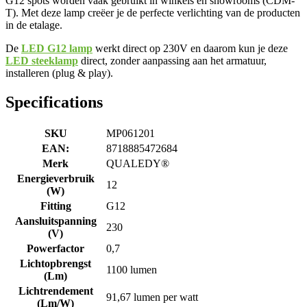
G12 spots worden vaak gebruikt in winkels en showrooms (CDM-
T). Met deze lamp creëer je de perfecte verlichting van de producten
in de etalage.
De
LED G12 lamp
werkt direct op 230V en daarom kun je deze
LED steeklamp
direct, zonder aanpassing aan het armatuur,
installeren (plug & play).
Specifications
SKU
MP061201
EAN:
8718885472684
Merk
QUALEDY®
Energieverbruik
12
(W)
Fitting
G12
Aansluitspanning
230
(V)
Powerfactor
0,7
Lichtopbrengst
1100 lumen
(Lm)
Lichtrendement
91,67 lumen per watt
(Lm/W)