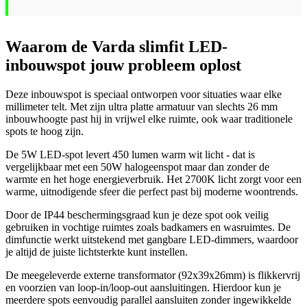
Waarom de Varda slimfit LED-
inbouwspot jouw probleem oplost
Deze inbouwspot is speciaal ontworpen voor situaties waar elke
millimeter telt. Met zijn ultra platte armatuur van slechts 26 mm
inbouwhoogte past hij in vrijwel elke ruimte, ook waar traditionele
spots te hoog zijn.
De 5W LED-spot levert 450 lumen warm wit licht - dat is
vergelijkbaar met een 50W halogeenspot maar dan zonder de
warmte en het hoge energieverbruik. Het 2700K licht zorgt voor een
warme, uitnodigende sfeer die perfect past bij moderne woontrends.
Door de IP44 beschermingsgraad kun je deze spot ook veilig
gebruiken in vochtige ruimtes zoals badkamers en wasruimtes. De
dimfunctie werkt uitstekend met gangbare LED-dimmers, waardoor
je altijd de juiste lichtsterkte kunt instellen.
De meegeleverde externe transformator (92x39x26mm) is flikkervrij
en voorzien van loop-in/loop-out aansluitingen. Hierdoor kun je
meerdere spots eenvoudig parallel aansluiten zonder ingewikkelde