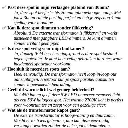
✅
Past deze spot in mijn verlaagde plafond van 30mm?
Ja, deze spot heeft slechts 26 mm inbouwhoogte nodig. Met
jouw 30mm ruimte past hij perfect en heb je zelfs nog 4 mm
speling voor montage.
✅
Kan ik deze spot dimmen zonder flikkering?
Absoluut! De externe transformator is flikkervrij en werkt
uitstekend met gangbare LED-dimmers. Je kunt dimmen
zonder irritant geknipper.
✅
Is deze spot veilig voor mijn badkamer?
Ja, dankzij IP44 beschermingsgraad is deze spot bestand
tegen spatwater. Je kunt hem veilig gebruiken in zones waar
incidenteel spatwater voorkomt.
✅
Hoe sluit ik meerdere spots aan?
Heel eenvoudig! De transformator heeft loop-in/loop-out
aansluitingen. Hierdoor kun je spots parallel aansluiten
zonder ingewikkelde bedrading.
✅
Geeft dit warme licht wel genoeg helderheid?
Met 450 lumen geeft deze 5W LED ongeveer evenveel licht
als een 50W halogeenspot. Het warme 2700K licht is perfect
voor woonruimtes en zorgt voor een gezellige sfeer.
✅
Wat als de transformator kapot gaat?
De externe transformator is hoogwaardig en duurzaam.
Mocht er toch iets gebeuren, dan kan deze eenvoudig
vervangen worden zonder de hele spot te demonteren.