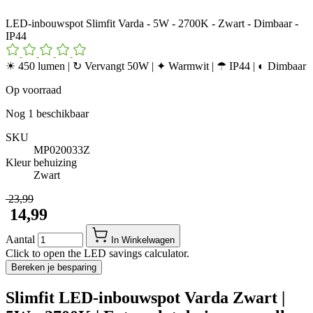
LED-inbouwspot Slimfit Varda - 5W - 2700K - Zwart - Dimbaar -
IP44
☀ 450 lumen | ↻ Vervangt 50W | ✦ Warmwit | ☂ IP44 | ◐ Dimbaar
Op voorraad
Nog
1
beschikbaar
SKU
MP020033Z
Kleur behuizing
Zwart
​ 23,99
​ 14,99
Aantal
In Winkelwagen
Click to open the LED savings calculator.
Bereken je besparing
Slimfit LED-inbouwspot Varda Zwart |