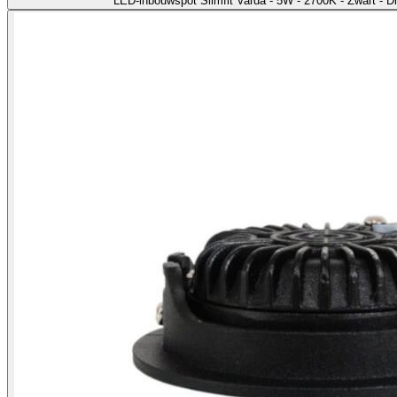
LED-inbouwspot Slimfit Varda - 5W - 2700K - Zwart - 