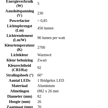
Energieverbruik
5
(W)
Aansluitspanning
230
(V)
Powerfactor
> 0,85
Lichtopbrengst
450 lumen
(Lm)
Lichtrendement
90 lumen per watt
(Lm/W)
Kleurtemperatuur
2700
(K)
Lichtkleur
Warmwit
Kleur behuizing
Zwart
Kleurechtheid
92
(CRI/Ra)
Stralingshoek (°)
60°
Aantal LEDs
1 Bridgelux LED
Materiaal
Aluminium
Afmetingen
Ø82 x 26 mm
Diameter (mm)
82
Hoogte (mm)
26
Zaagmaat (mm)
70