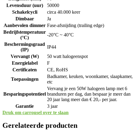
Levensduur (uur)
50000
Schakelcycli
circa 40.000 keer
Dimbaar
Ja
Aanbevolen dimmer
Fase-afsnijding (trailing edge)
Bedrijfstemperatuur
-20°C ~ 40°C
(°C)
Beschermingsgraad
IP44
(IP)
Vervangt (W)
50 watt halogeenspot
Energielabel
F
Certificaten
CE, RoHS
Badkamer, keuken, woonkamer, slaapkamer,
Toepassingen
etc
Vervang je een 50W halogeen lamp met 6
Besparingspotentieel
branduren per dag, dan bespaar je meer dan
20 jaar lang meer dan € 20,- per jaar.
Garantie
3 jaar
Druk om carrousel over te slaan
Gerelateerde producten