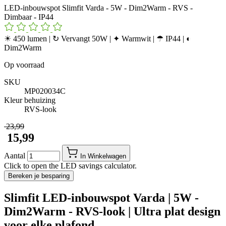
LED-inbouwspot Slimfit Varda - 5W - Dim2Warm - RVS -
Dimbaar - IP44
☀ 450 lumen | ↻ Vervangt 50W | ✦ Warmwit | ☂ IP44 | ◐
Dim2Warm
Op voorraad
SKU
MP020034C
Kleur behuizing
RVS-look
​ 23,99
​ 15,99
Aantal
In Winkelwagen
Click to open the LED savings calculator.
Bereken je besparing
Slimfit LED-inbouwspot Varda | 5W -
Dim2Warm - RVS-look | Ultra plat design
voor elke plafond