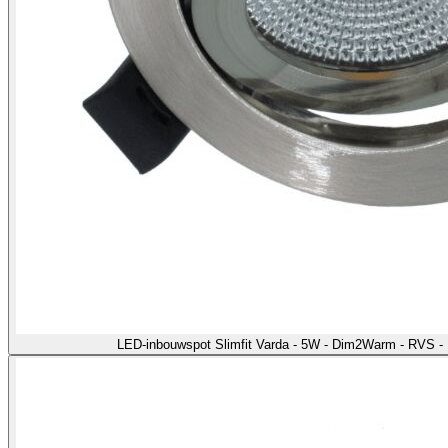
LED-inbouwspot Slimfit Varda - 5W - Dim2Warm - RVS -