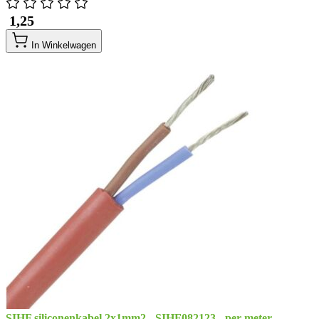
​ 1,25
In Winkelwagen
SIHF siliconenkabel 2x1mm2 - SIHF082123 - per meter