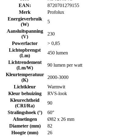
EAN:
8720701279155
Merk
Profolux
Energieverbruik
5
(W)
Aansluitspanning
230
(V)
Powerfactor
> 0,85
Lichtopbrengst
450 lumen
(Lm)
Lichtrendement
90 lumen per watt
(Lm/W)
Kleurtemperatuur
2000-3000
(K)
Lichtkleur
Warmwit
Kleur behuizing
RVS-look
Kleurechtheid
90
(CRI/Ra)
Stralingshoek (°)
60°
Afmetingen
Ø82 x 26 mm
Diameter (mm)
82
Hoogte (mm)
26