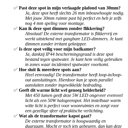
✅
Past deze spot in mijn verlaagde plafond van 30mm?
Ja, deze spot heeft slechts 26 mm inbouwhoogte nodig.
Met jouw 30mm ruimte past hij perfect en heb je zelfs
nog 4 mm speling voor montage.
✅
Kan ik deze spot dimmen zonder flikkering?
Absoluut! De externe transformator is flikkervrij en
werkt uitstekend met gangbare LED-dimmers. Je kunt
dimmen zonder irritant geknipper.
✅
Is deze spot veilig voor mijn badkamer?
Ja, dankzij IP44 beschermingsgraad is deze spot
bestand tegen spatwater. Je kunt hem veilig gebruiken
in zones waar incidenteel spatwater voorkomt.
✅
Hoe sluit ik meerdere spots aan?
Heel eenvoudig! De transformator heeft loop-in/loop-
out aansluitingen. Hierdoor kun je spots parallel
aansluiten zonder ingewikkelde bedrading.
✅
Geeft dit warme licht wel genoeg helderheid?
Met 450 lumen geeft deze 5W LED ongeveer evenveel
licht als een 50W halogeenspot. Het instelbaar warm
witte licht is perfect voor woonruimtes en zorgt voor
een gezellige sfeer of praktische verlichting.
✅
Wat als de transformator kapot gaat?
De externe transformator is hoogwaardig en
duurzaam. Mocht er toch iets gebeuren, dan kan deze