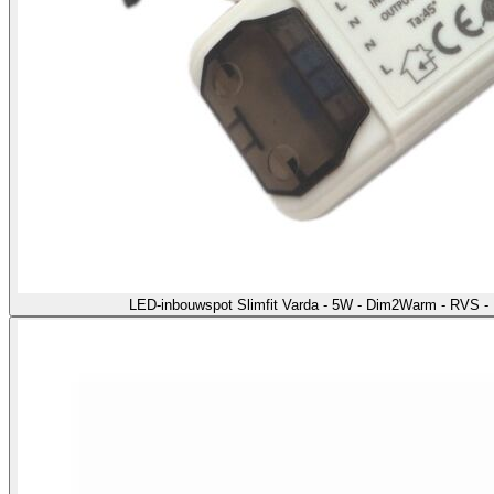
LED-inbouwspot Slimfit Varda - 5W - Dim2Warm - RVS -