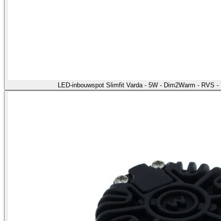
LED-inbouwspot Slimfit Varda - 5W - Dim2Warm - RVS -