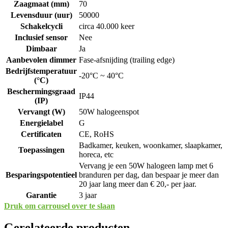
Zaagmaat (mm)
70
Levensduur (uur)
50000
Schakelcycli
circa 40.000 keer
Inclusief sensor
Nee
Dimbaar
Ja
Aanbevolen dimmer
Fase-afsnijding (trailing edge)
Bedrijfstemperatuur
-20°C ~ 40°C
(°C)
Beschermingsgraad
IP44
(IP)
Vervangt (W)
50W halogeenspot
Energielabel
G
Certificaten
CE, RoHS
Badkamer, keuken, woonkamer, slaapkamer,
Toepassingen
horeca, etc
Vervang je een 50W halogeen lamp met 6
Besparingspotentieel
branduren per dag, dan bespaar je meer dan
20 jaar lang meer dan € 20,- per jaar.
Garantie
3 jaar
Druk om carrousel over te slaan
Gerelateerde producten