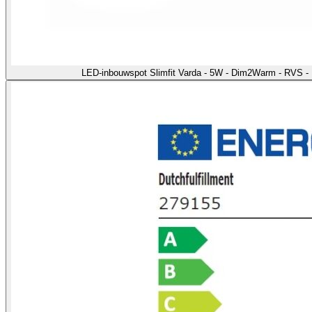
LED-inbouwspot Slimfit Varda - 5W - Dim2Warm - RVS -