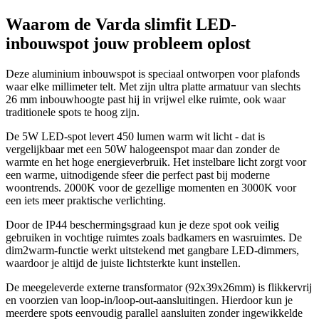
Waarom de Varda slimfit LED-
inbouwspot jouw probleem oplost
Deze aluminium inbouwspot is speciaal ontworpen voor plafonds
waar elke millimeter telt. Met zijn ultra platte armatuur van slechts
26 mm inbouwhoogte past hij in vrijwel elke ruimte, ook waar
traditionele spots te hoog zijn.
De 5W LED-spot levert 450 lumen warm wit licht - dat is
vergelijkbaar met een 50W halogeenspot maar dan zonder de
warmte en het hoge energieverbruik. Het instelbare licht zorgt voor
een warme, uitnodigende sfeer die perfect past bij moderne
woontrends. 2000K voor de gezellige momenten en 3000K voor
een iets meer praktische verlichting.
Door de IP44 beschermingsgraad kun je deze spot ook veilig
gebruiken in vochtige ruimtes zoals badkamers en wasruimtes. De
dim2warm-functie werkt uitstekend met gangbare LED-dimmers,
waardoor je altijd de juiste lichtsterkte kunt instellen.
De meegeleverde externe transformator (92x39x26mm) is flikkervrij
en voorzien van loop-in/loop-out-aansluitingen. Hierdoor kun je
meerdere spots eenvoudig parallel aansluiten zonder ingewikkelde