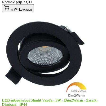
Normale prijs
​ 23,99
In Winkelwagen
LED-inbouwspot Slimfit Varda - 5W - Dim2Warm - Zwart -
Dimbaar - IP44