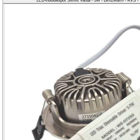
LED-inbouwspot Slimfit Varda - 5W - Dim2Warm - RVS -