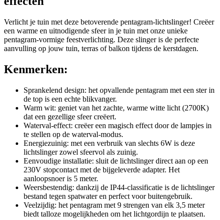
effecten
Verlicht je tuin met deze betoverende pentagram-lichtslinger! Creëer
een warme en uitnodigende sfeer in je tuin met onze unieke
pentagram-vormige feestverlichting. Deze slinger is de perfecte
aanvulling op jouw tuin, terras of balkon tijdens de kerstdagen.
Kenmerken:
Sprankelend design: het opvallende pentagram met een ster in
de top is een echte blikvanger.
Warm wit: geniet van het zachte, warme witte licht (2700K)
dat een gezellige sfeer creëert.
Waterval-effect: creëer een magisch effect door de lampjes in
te stellen op de waterval-modus.
Energiezuinig: met een verbruik van slechts 6W is deze
lichtslinger zowel sfeervol als zuinig.
Eenvoudige installatie: sluit de lichtslinger direct aan op een
230V stopcontact met de bijgeleverde adapter. Het
aanloopsnoer is 5 meter.
Weersbestendig: dankzij de IP44-classificatie is de lichtslinger
bestand tegen spatwater en perfect voor buitengebruik.
Veelzijdig: het pentagram met 9 strengen van elk 3,5 meter
biedt talloze mogelijkheden om het lichtgordijn te plaatsen.