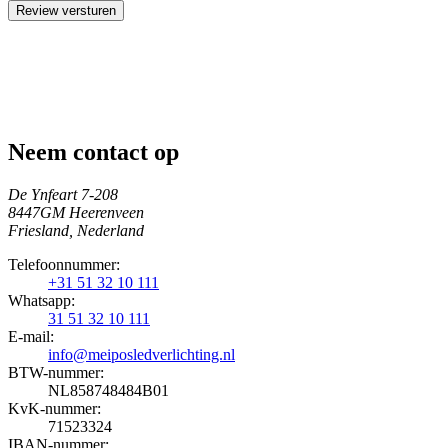
Review versturen
Neem contact op
De Ynfeart 7-208
8447GM Heerenveen
Friesland, Nederland
Telefoonnummer:
+31 51 32 10 111
Whatsapp:
31 51 32 10 111
E-mail:
info@meiposledverlichting.nl
BTW-nummer:
NL858748484B01
KvK-nummer:
71523324
IBAN-nummer: