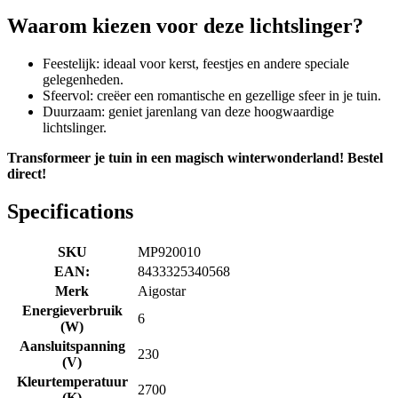
Waarom kiezen voor deze lichtslinger?
Feestelijk: ideaal voor kerst, feestjes en andere speciale
gelegenheden.
Sfeervol: creëer een romantische en gezellige sfeer in je tuin.
Duurzaam: geniet jarenlang van deze hoogwaardige
lichtslinger.
Transformeer je tuin in een magisch winterwonderland! Bestel
direct!
Specifications
SKU
MP920010
EAN:
8433325340568
Merk
Aigostar
Energieverbruik
6
(W)
Aansluitspanning
230
(V)
Kleurtemperatuur
2700
(K)