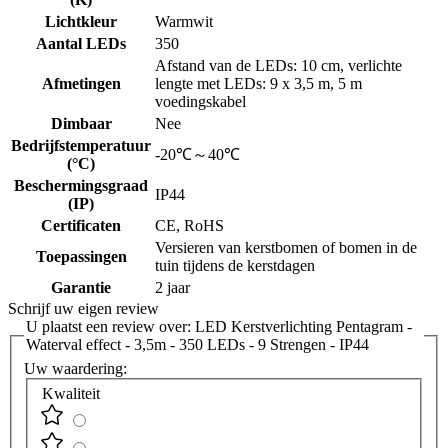
Lichtkleur
Warmwit
Aantal LEDs
350
Afstand van de LEDs: 10 cm, verlichte
Afmetingen
lengte met LEDs: 9 x 3,5 m, 5 m
voedingskabel
Dimbaar
Nee
Bedrijfstemperatuur
-20℃～40℃
(°C)
Beschermingsgraad
IP44
(IP)
Certificaten
CE, RoHS
Versieren van kerstbomen of bomen in de
Toepassingen
tuin tijdens de kerstdagen
Garantie
2 jaar
Schrijf uw eigen review
U plaatst een review over:
LED Kerstverlichting Pentagram -
Waterval effect - 3,5m - 350 LEDs - 9 Strengen - IP44
Uw waardering:
Kwaliteit