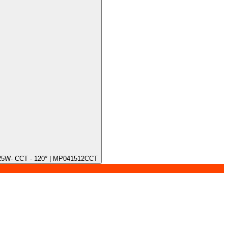
/25W- CCT - 120° | MP041512CCT