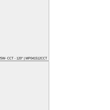
/25W- CCT - 120° | MP041512CCT