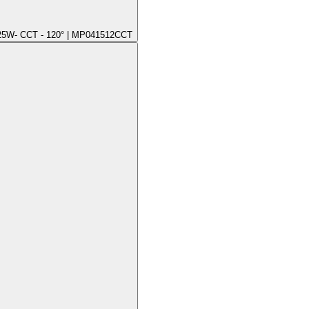
/25W- CCT - 120° | MP041512CCT