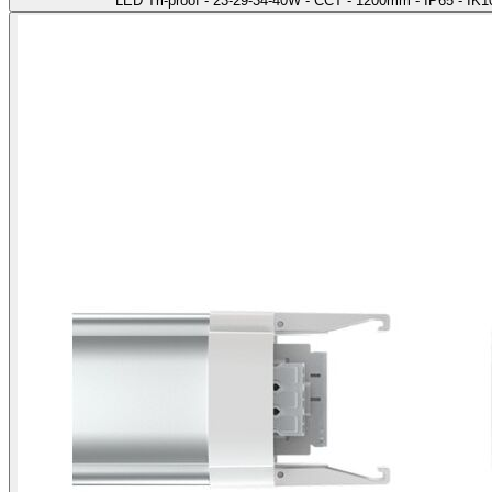
LED Tri-proof - 23-29-34-40W - CCT - 1200mm - IP65 - IK