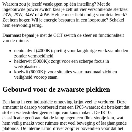
Waarom zou je jezelf vastleggen op één instelling? Met de
ingebouwde power switch kies je zelf uit vier verschillende sterktes:
23W, 29W, 34W of 40W. Heb je meer licht nodig voor detailwerk?
Zet hem hoger. Wil je energie besparen in een looproute? Schakel
hem eenvoudig terug.
Daarnaast bepaal je met de CCT-switch de sfeer en functionaliteit
van de ruimte:
neutraalwit (4000K): prettig voor langdurige werkzaamheden
zonder vermoeidheid.
helderwit (5000K): zorgt voor een scherpe focus in
werkplaatsen.
koelwit (6000K): voor situaties waar maximaal zicht en
veiligheid voorop staan.
Gebouwd voor de zwaarste plekken
Een lamp in een industriële omgeving krijgt veel te verduren. Deze
armatuur is daarop voorbereid met een IP65-waarde; dit betekent dat
stof en waterstralen geen schijn van kans maken. De IK10-
classificatie geeft aan dat de lamp tegen een flink stootje kan, wat
hem veilig maakt voor ruimtes met veel beweging of laaghangende
plafonds. De interne Lifud-driver zorgt er bovendien voor dat het