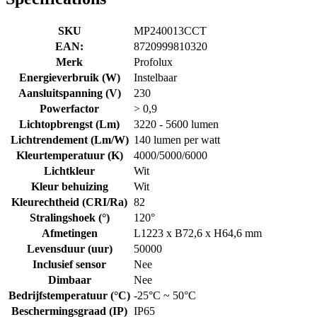
SKU
MP240013CCT
EAN:
8720999810320
Merk
Profolux
Energieverbruik (W)
Instelbaar
Aansluitspanning (V)
230
Powerfactor
> 0,9
Lichtopbrengst (Lm)
3220 - 5600 lumen
Lichtrendement (Lm/W)
140 lumen per watt
Kleurtemperatuur (K)
4000/5000/6000
Lichtkleur
Wit
Kleur behuizing
Wit
Kleurechtheid (CRI/Ra)
82
Stralingshoek (°)
120°
Afmetingen
L1223 x B72,6 x H64,6 mm
Levensduur (uur)
50000
Inclusief sensor
Nee
Dimbaar
Nee
Bedrijfstemperatuur (°C)
-25°C ~ 50°C
Beschermingsgraad (IP)
IP65