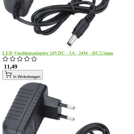
LED-Voedingsadapter 24VDC - 1A - 24W - DC5.5mm
​ 11,49
In Winkelwagen