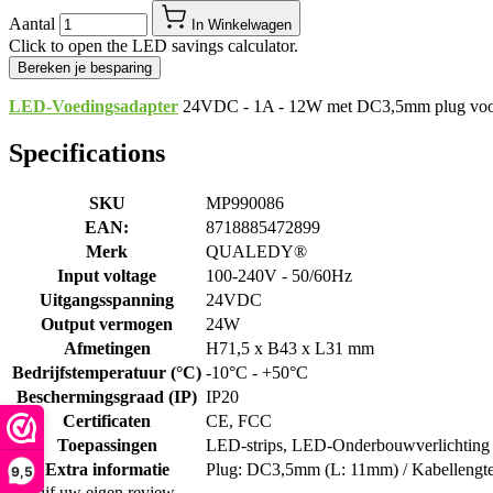
Aantal
In Winkelwagen
Click to open the LED savings calculator.
Bereken je besparing
LED-Voedingsadapter
24VDC - 1A - 12W met DC3,5mm plug voo
Specifications
SKU
MP990086
EAN:
8718885472899
Merk
QUALEDY®
Input voltage
100-240V - 50/60Hz
Uitgangsspanning
24VDC
Output vermogen
24W
Afmetingen
H71,5 x B43 x L31 mm
Bedrijfstemperatuur (°C)
-10°C - +50°C
Beschermingsgraad (IP)
IP20
Certificaten
CE, FCC
Toepassingen
LED-strips, LED-Onderbouwverlichting
Extra informatie
Plug: DC3,5mm (L: 11mm) / Kabellengte
9,5
Schrijf uw eigen review