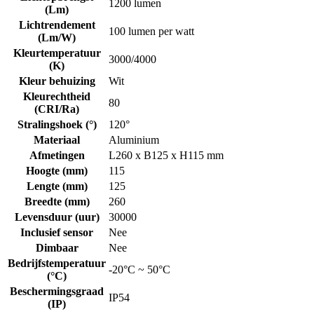
1200 lumen
(Lm)
Lichtrendement
100 lumen per watt
(Lm/W)
Kleurtemperatuur
3000/4000
(K)
Kleur behuizing
Wit
Kleurechtheid
80
(CRI/Ra)
Stralingshoek (°)
120°
Materiaal
Aluminium
Afmetingen
L260 x B125 x H115 mm
Hoogte (mm)
115
Lengte (mm)
125
Breedte (mm)
260
Levensduur (uur)
30000
Inclusief sensor
Nee
Dimbaar
Nee
Bedrijfstemperatuur
-20°C ~ 50°C
(°C)
Beschermingsgraad
IP54
(IP)