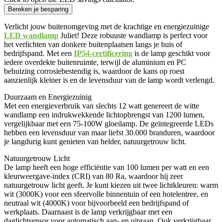
Bereken je besparing
Verlicht jouw buitenomgeving met de krachtige en energiezuinige
LED wandlamp
Juliet! Deze robuuste wandlamp is perfect voor
het verlichten van donkere buitenplaatsen langs je huis of
bedrijfspand. Met een
IP54-certificering
is de lamp geschikt voor
iedere overdekte buitenruimte, terwijl de aluminium en PC
behuizing corrosiebestendig is, waardoor de kans op roest
aanzienlijk kleiner is en de levensduur van de lamp wordt verlengd.
Duurzaam en Energiezuinig
Met een energieverbruik van slechts 12 watt genereert de witte
wandlamp een indrukwekkende lichtopbrengst van 1200 lumen,
vergelijkbaar met een 75-100W gloeilamp. De geïntegreerde LEDs
hebben een levensduur van maar liefst 30.000 branduren, waardoor
je langdurig kunt genieten van helder, natuurgetrouw licht.
Natuurgetrouw Licht
De lamp heeft een hoge efficiëntie van 100 lumen per watt en een
kleurweergave-index (CRI) van 80 Ra, waardoor hij zeer
natuurgetrouw licht geeft. Je kunt kiezen uit twee lichtkleuren: warm
wit (3000K) voor een sfeervolle binnentuin of een hotelentree, en
neutraal wit (4000K) voor bijvoorbeeld een bedrijfspand of
werkplaats. Daarnaast is de lamp verkrijgbaar met een
daglichtsensor voor automatisch aan- en uitgaan. Ook verkrijgbaar