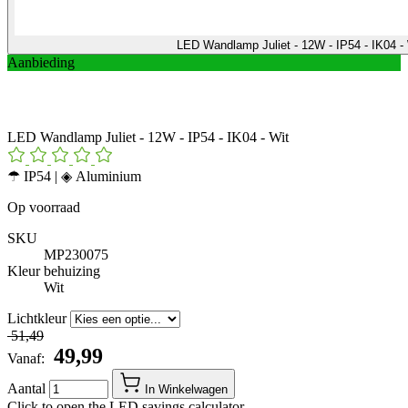
LED Wandlamp Juliet - 12W - IP54 - IK04 -
Aanbieding
LED Wandlamp Juliet - 12W - IP54 - IK04 - Wit
☂ IP54 | ◈ Aluminium
Op voorraad
SKU
MP230075
Kleur behuizing
Wit
Lichtkleur
​ 51,49
​ 49,99
Vanaf:
Aantal
In Winkelwagen
Click to open the LED savings calculator.