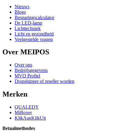
Nieuws
Blogs
Besparingscalculator
De LED-lamp
Lichttechniek
Licht en gezondheid
Veelgestelde vragen
Over MEIPOS
Over ons
Bedrijfsgegevens
MVO Profiel
Dropshipper of reseller worden
Merken
QUALEDY
MiBoxer
KlikAanKlikUit
Betaalmethodes