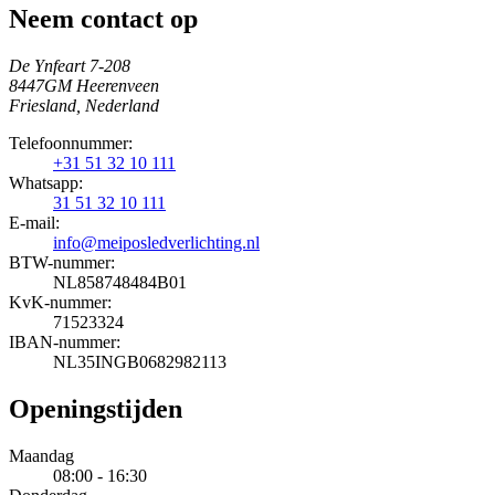
Neem contact op
De Ynfeart 7-208
8447GM Heerenveen
Friesland, Nederland
Telefoonnummer:
+31 51 32 10 111
Whatsapp:
31 51 32 10 111
E-mail:
info@meiposledverlichting.nl
BTW-nummer:
NL858748484B01
KvK-nummer:
71523324
IBAN-nummer:
NL35INGB0682982113
Openingstijden
Maandag
08:00 - 16:30