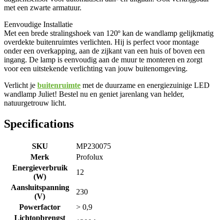
met een zwarte armatuur.
Eenvoudige Installatie
Met een brede stralingshoek van 120º kan de wandlamp gelijkmatig
overdekte buitenruimtes verlichten. Hij is perfect voor montage
onder een overkapping, aan de zijkant van een huis of boven een
ingang. De lamp is eenvoudig aan de muur te monteren en zorgt
voor een uitstekende verlichting van jouw buitenomgeving.
Verlicht je
buitenruimte
met de duurzame en energiezuinige LED
wandlamp Juliet! Bestel nu en geniet jarenlang van helder,
natuurgetrouw licht.
Specifications
SKU
MP230075
Merk
Profolux
Energieverbruik
12
(W)
Aansluitspanning
230
(V)
Powerfactor
> 0,9
Lichtopbrengst