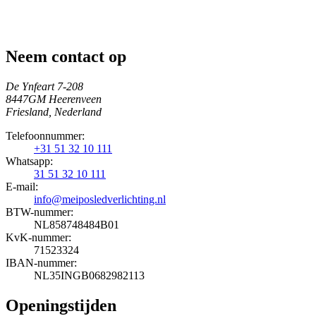
Neem contact op
De Ynfeart 7-208
8447GM Heerenveen
Friesland, Nederland
Telefoonnummer:
+31 51 32 10 111
Whatsapp:
31 51 32 10 111
E-mail:
info@meiposledverlichting.nl
BTW-nummer:
NL858748484B01
KvK-nummer:
71523324
IBAN-nummer:
NL35INGB0682982113
Openingstijden