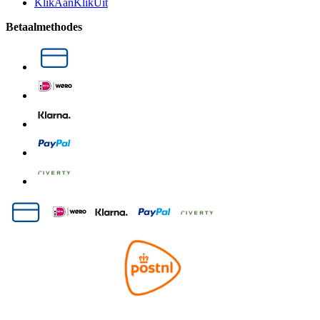
KlikAanKlikUit
Betaalmethodes