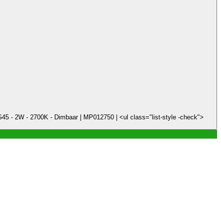
45 - 2W - 2700K - Dimbaar | MP012750 | <ul class="list-style -check">