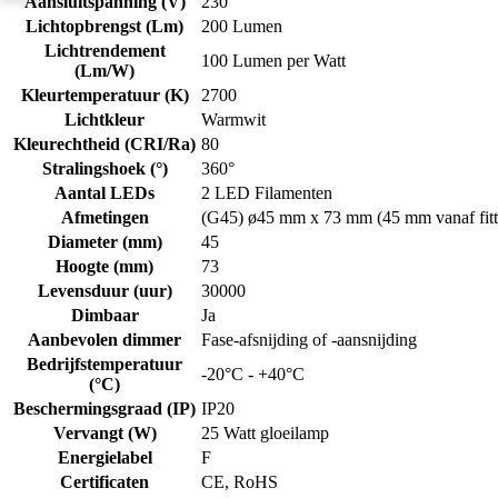
Aansluitspanning (V)
230
Lichtopbrengst (Lm)
200 Lumen
Lichtrendement
100 Lumen per Watt
(Lm/W)
Kleurtemperatuur (K)
2700
Lichtkleur
Warmwit
Kleurechtheid (CRI/Ra)
80
Stralingshoek (°)
360°
Aantal LEDs
2 LED Filamenten
Afmetingen
(G45) ø45 mm x 73 mm (45 mm vanaf fitt
Diameter (mm)
45
Hoogte (mm)
73
Levensduur (uur)
30000
Dimbaar
Ja
Aanbevolen dimmer
Fase-afsnijding of -aansnijding
Bedrijfstemperatuur
-20°C - +40°C
(°C)
Beschermingsgraad (IP)
IP20
Vervangt (W)
25 Watt gloeilamp
Energielabel
F
Certificaten
CE, RoHS