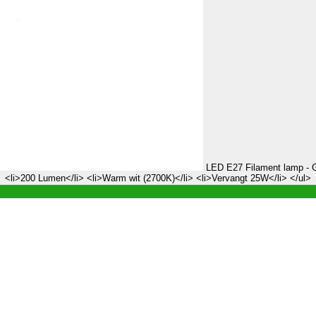
LED E27 Filament lamp - G
<li>200 Lumen</li> <li>Warm wit (2700K)</li> <li>Vervangt 25W</li> </ul>