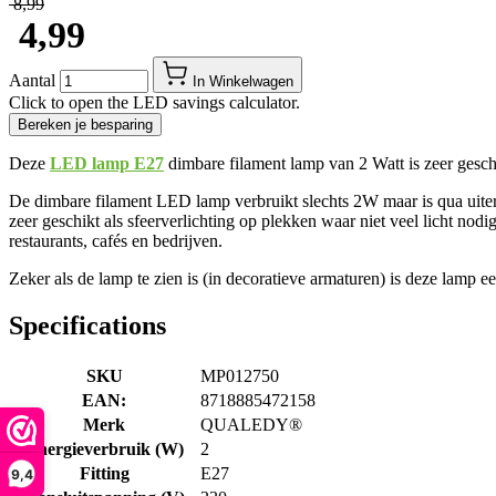
​ 8,99
​ 4,99
Aantal
In Winkelwagen
Click to open the LED savings calculator.
Bereken je besparing
Deze
LED lamp E27
dimbare filament lamp van 2 Watt is zeer gesch
De dimbare filament LED lamp verbruikt slechts 2W maar is qua uiterl
zeer geschikt als sfeerverlichting op plekken waar niet veel licht no
restaurants, cafés en bedrijven.
Zeker als de lamp te zien is (in decoratieve armaturen) is deze lamp e
Specifications
SKU
MP012750
EAN:
8718885472158
Merk
QUALEDY®
Energieverbruik (W)
2
Fitting
E27
9,4