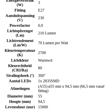
Energieverbruik
3
(W)
Fitting
E27
Aansluitspanning
230
(V)
Powerfactor
0,9
Lichtopbrengst
210 Lumen
(Lm)
Lichtrendement
70 Lumen per Watt
(Lm/W)
Kleurtemperatuur
2700
(K)
Lichtkleur
Warmwit
Kleurechtheid
80
(CRI/Ra)
Stralingshoek (°)
300°
Aantal LEDs
1x 2835SMD
(A55) ø55 mm x 94,5 mm (66,5 mm vanaf
Afmetingen
fitting)
Diameter (mm)
55
Hoogte (mm)
94,5
Levensduur (uur)
15000