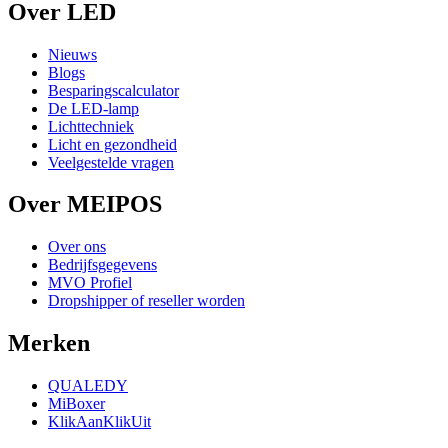
Over LED
Nieuws
Blogs
Besparingscalculator
De LED-lamp
Lichttechniek
Licht en gezondheid
Veelgestelde vragen
Over MEIPOS
Over ons
Bedrijfsgegevens
MVO Profiel
Dropshipper of reseller worden
Merken
QUALEDY
MiBoxer
KlikAanKlikUit