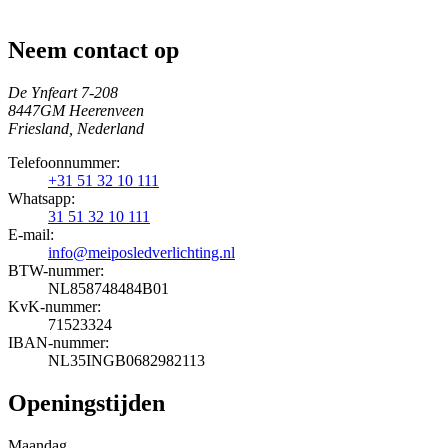
Neem contact op
De Ynfeart 7-208
8447GM Heerenveen
Friesland, Nederland
Telefoonnummer:
+31 51 32 10 111
Whatsapp:
31 51 32 10 111
E-mail:
info@meiposledverlichting.nl
BTW-nummer:
NL858748484B01
KvK-nummer:
71523324
IBAN-nummer:
NL35INGB0682982113
Openingstijden
Maandag