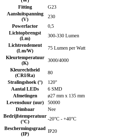
(W)
Fitting
G23
Aansluitspanning
230
(V)
Powerfactor
0,5
Lichtopbrengst
300-330 Lumen
(Lm)
Lichtrendement
75 Lumen per Watt
(Lm/W)
Kleurtemperatuur
3000/4000
(K)
Kleurechtheid
80
(CRI/Ra)
Stralingshoek (°)
120°
Aantal LEDs
6 SMD
Afmetingen
ø27 mm x 135 mm
Levensduur (uur)
50000
Dimbaar
Nee
Bedrijfstemperatuur
-20°C - +40°C
(°C)
Beschermingsgraad
IP20
(IP)