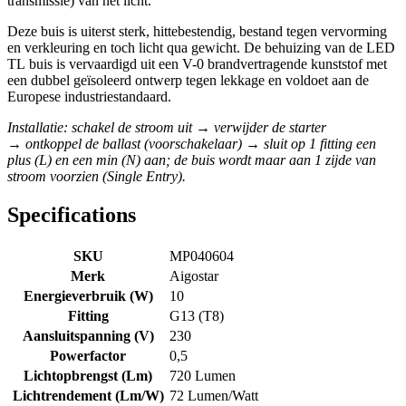
transmissie) van het licht.
Deze buis is uiterst sterk, hittebestendig, bestand tegen vervorming
en verkleuring en toch licht qua gewicht. De behuizing van de LED
TL buis is vervaardigd uit een V-0 brandvertragende kunststof met
een dubbel geïsoleerd ontwerp tegen lekkage en voldoet aan de
Europese industriestandaard.
Installatie: schakel de stroom uit → verwijder de starter
→ ontkoppel de ballast (voorschakelaar) → sluit op 1 fitting een
plus (L) en een min (N) aan; de buis wordt maar aan 1 zijde van
stroom voorzien (Single Entry).
Specifications
SKU
MP040604
Merk
Aigostar
Energieverbruik (W)
10
Fitting
G13 (T8)
Aansluitspanning (V)
230
Powerfactor
0,5
Lichtopbrengst (Lm)
720 Lumen
Lichtrendement (Lm/W)
72 Lumen/Watt