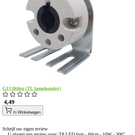
G13 fitting (TL lamphouder)
​ 4,49
In Winkelwagen
Schrijf uw eigen review
U plaatst een review over:
T8 LED buis - 60cm - 10W - 300°