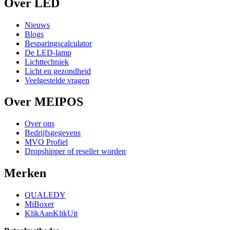
Over LED
Nieuws
Blogs
Besparingscalculator
De LED-lamp
Lichttechniek
Licht en gezondheid
Veelgestelde vragen
Over MEIPOS
Over ons
Bedrijfsgegevens
MVO Profiel
Dropshipper of reseller worden
Merken
QUALEDY
MiBoxer
KlikAanKlikUit