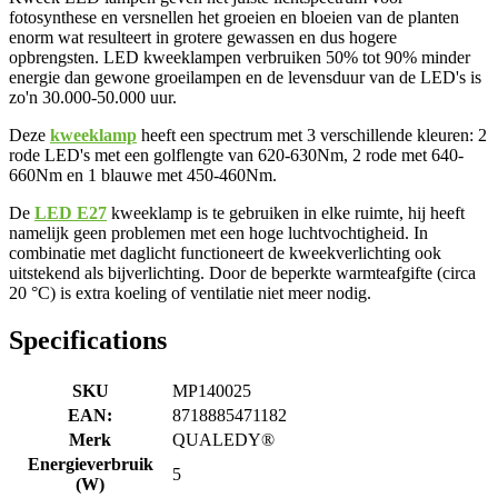
fotosynthese en versnellen het groeien en bloeien van de planten
enorm wat resulteert in grotere gewassen en dus hogere
opbrengsten. LED kweeklampen verbruiken 50% tot 90% minder
energie dan gewone groeilampen en de levensduur van de LED's is
zo'n 30.000-50.000 uur.
Deze
kweeklamp
heeft een spectrum met 3 verschillende kleuren: 2
rode LED's met een golflengte van 620-630Nm, 2 rode met 640-
660Nm en 1 blauwe met 450-460Nm.
De
LED E27
kweeklamp is te gebruiken in elke ruimte, hij heeft
namelijk geen problemen met een hoge luchtvochtigheid. In
combinatie met daglicht functioneert de kweekverlichting ook
uitstekend als bijverlichting. Door de beperkte warmteafgifte (circa
20 °C) is extra koeling of ventilatie niet meer nodig.
Specifications
SKU
MP140025
EAN:
8718885471182
Merk
QUALEDY®
Energieverbruik
5
(W)