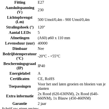
Fitting
E27
Aansluitspanning
230
(V)
Lichtopbrengst
500 Umol/0,4m - 900 Umol/0,4m
(Lm)
Stralingshoek (°)
120°
Aantal LEDs
5
Afmetingen
(A60) ø60 x 110 mm
Levensduur (uur)
40000
Dimbaar
Nee
Bedrijfstemperatuur
-20°C - +55°C
(°C)
Beschermingsgraad
IP40
(IP)
Energielabel
A
Certificaten
CE, RoHS
Voor het snel laten groeien en bloeien van je
Toepassingen
planten
2x Rood (620-630NM), 2x Rood (640-
Extra informatie
660NM), 1x Blauw (450-460NM)
Garantie
2 jaar
Schrijf uw eigen review