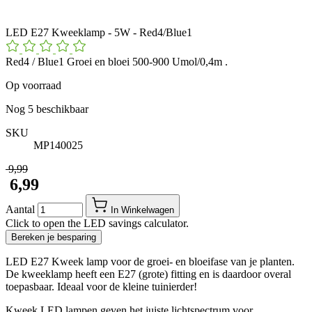
LED E27 Kweeklamp - 5W - Red4/Blue1
Red4 / Blue1 Groei en bloei 500-900 Umol/0,4m .
Op voorraad
Nog
5
beschikbaar
SKU
MP140025
​ 9,99
​ 6,99
Aantal
In Winkelwagen
Click to open the LED savings calculator.
Bereken je besparing
LED E27 Kweek lamp voor de groei- en bloeifase van je planten.
De kweeklamp heeft een E27 (grote) fitting en is daardoor overal
toepasbaar. Ideaal voor de kleine tuinierder!
Kweek LED lampen geven het juiste lichtspectrum voor