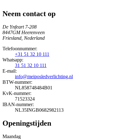
Neem contact op
De Ynfeart 7-208
8447GM Heerenveen
Friesland, Nederland
Telefoonnummer:
+31 51 32 10 111
Whatsapp:
31 51 32 10 111
E-mail:
info@meiposledverlichting.nl
BTW-nummer:
NL858748484B01
KvK-nummer:
71523324
IBAN-nummer:
NL35INGB0682982113
Openingstijden
Maandag