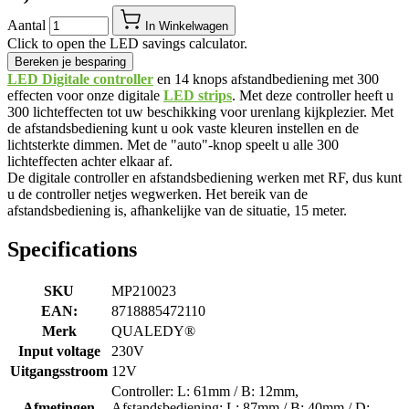
Aantal
In Winkelwagen
Click to open the LED savings calculator.
Bereken je besparing
LED Digitale controller
en 14 knops afstandbediening met 300
effecten voor onze digitale
LED strips
. Met deze controller heeft u
300 lichteffecten tot uw beschikking voor urenlang kijkplezier. Met
de afstandsbediening kunt u ook vaste kleuren instellen en de
lichtsterkte dimmen. Met de "auto"-knop speelt u alle 300
lichteffecten achter elkaar af.
De digitale controller en afstandsbediening werken met RF, dus kunt
u de controller netjes wegwerken. Het bereik van de
afstandsbediening is, afhankelijke van de situatie, 15 meter.
Specifications
SKU
MP210023
EAN:
8718885472110
Merk
QUALEDY®
Input voltage
230V
Uitgangsstroom
12V
Controller: L: 61mm / B: 12mm,
Afmetingen
Afstandsbediening: L: 87mm / B: 40mm / D: