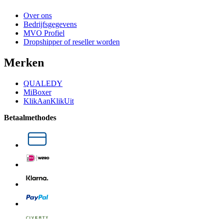
Over ons
Bedrijfsgegevens
MVO Profiel
Dropshipper of reseller worden
Merken
QUALEDY
MiBoxer
KlikAanKlikUit
Betaalmethodes