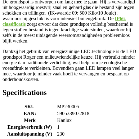
De grondspot is ontworpen om lang mee te gaan. Hij is vervaardigd
uit hoogwaardig roestvrij staal en gehard glas die bestand zijn tegen
schokken en trillingen (IK-waarde 09: 500 Kilo/10 Joule) ,
waardoor hij geschikt is voor intensief buitengebruik. De
IP66-
classificatie
zorgt ervoor dat deze grondspot volledig beschermd is
tegen stof en bestand is tegen krachtige waterstralen, waardoor hij
zelfs in de meest uitdagende weersomstandigheden probleemloos
blijft werken.
Dankzij het gebruik van energiezuinige LED-technologie is de LED
grondspot Roger een milieuvriendelijke keuze. Hij verbruikt minder
energie dan traditionele verlichting, wat helpt om je ecologische
voetafdruk te verkleinen. Bovendien gaan LED lampen veel langer
mee, waardoor je minder vaak hoeft te vervangen en bespaart op
onderhoudskosten.
Specifications
SKU
MP230005
EAN:
5905339072818
Merk
Kanlux
Energieverbruik (W)
1
Aansluitspanning (V)
230