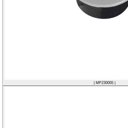
| MP230005 |