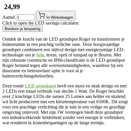
​ 24,99
Aantal
In Winkelwagen
Click to open the LED savings calculator.
Bereken je besparing
Ontdek de kracht van de LED grondspot Roger en transformeer je
buitenruimte in een prachtig verlichte oase. Deze hoogwaardige
grondspot combineert een stijlvol design met energiezuinige LED-
technologie om je
tuin
, terras, oprit of tuinpad op te fleuren. Met
zijn robuuste constructie en IP66-classificatie is de LED grondspot
Roger bestand tegen alle weersomstandigheden, waardoor hij een
duurzame en betrouwbare optie is voor al je
buitenverlichtingsbehoeften.
Deze ronde
LED grondspot
heeft een mooi en strak design en met
2 LEDs een totaal verbruik van slechts 1 Watt. De Roger beschikt
over 2 krachtige LEDs die samen 25 Lumen aan helder en stralend
wit licht produceren met een kleurtemperatuur van 6500K. Dit zorgt
voor een prachtige verlichting die je tuin in een veilige en gezellige
omgeving omtovert. Met zijn 1W vermogen biedt deze grondspot
een indrukwekkende helderheid zonder veel energie te verbruiken,
wat resulteert in kostenbesparingen op de lange termijn.