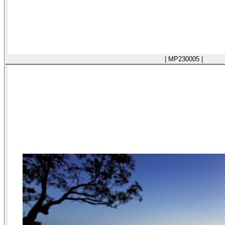
| MP230005 |