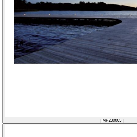
| MP230005 |