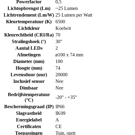
Powerfactor
0,5
Lichtopbrengst (Lm)
~25 Lumen
Lichtrendement (Lm/W)
25 Lumen per Watt
Kleurtemperatuur (K)
6500
Lichtkleur
Koelwit
Kleurechtheid (CRI/Ra)
70
Stralingshoek (°)
30°
Aantal LEDs
2
Afmetingen
ø100 x 74 mm
Diameter (mm)
100
Hoogte (mm)
74
Levensduur (uur)
20000
Inclusief sensor
Nee
Dimbaar
Nee
Bedrijfstemperatuur
-20° - +35°
(°C)
Beschermingsgraad (IP)
IP66
Slagvastheid
IK09
Energielabel
A
Certificaten
CE
Toepassingen
Tuin, oprit