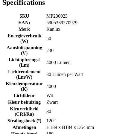
Specifications
SKU
MP230023
EAN:
5905339270979
Merk
Kanlux
Energieverbruik
50
(W)
Aansluitspanning
230
(V)
Lichtopbrengst
4000 Lumen
(Lm)
Lichtrendement
80 Lumen per Watt
(Lm/W)
Kleurtemperatuur
4000
(K)
Lichtkleur
Wit
Kleur behuizing
Zwart
Kleurechtheid
80
(CRI/Ra)
Stralingshoek (°)
120°
Afmetingen
H189 x B184 x D54 mm
Hoogte (mm)
189