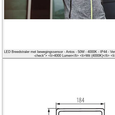
LED Breedstraler met bewegingssensor - Antos - 50W - 4000K - IP44 - Ver
-check"> <li>4000 Lumen</li> <li>Wit (4000K)</li> <l