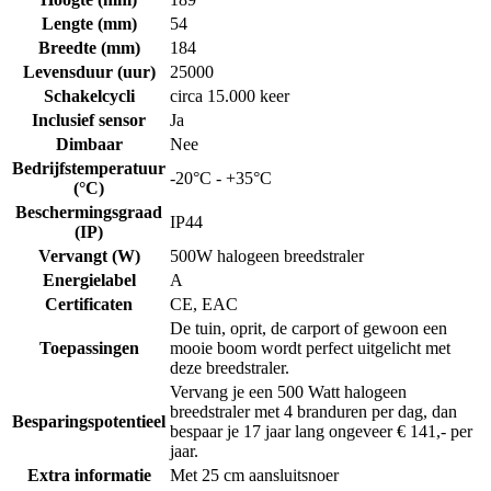
Lengte (mm)
54
Breedte (mm)
184
Levensduur (uur)
25000
Schakelcycli
circa 15.000 keer
Inclusief sensor
Ja
Dimbaar
Nee
Bedrijfstemperatuur
-20°C - +35°C
(°C)
Beschermingsgraad
IP44
(IP)
Vervangt (W)
500W halogeen breedstraler
Energielabel
A
Certificaten
CE, EAC
De tuin, oprit, de carport of gewoon een
Toepassingen
mooie boom wordt perfect uitgelicht met
deze breedstraler.
Vervang je een 500 Watt halogeen
breedstraler met 4 branduren per dag, dan
Besparingspotentieel
bespaar je 17 jaar lang ongeveer € 141,- per
jaar.
Extra informatie
Met 25 cm aansluitsnoer