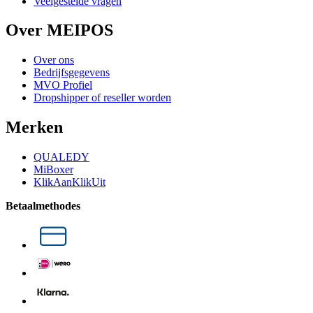
Veelgestelde vragen
Over MEIPOS
Over ons
Bedrijfsgegevens
MVO Profiel
Dropshipper of reseller worden
Merken
QUALEDY
MiBoxer
KlikAanKlikUit
Betaalmethodes