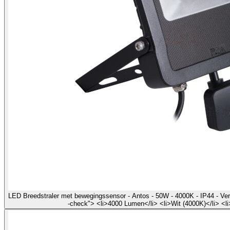
LED Breedstraler met bewegingssensor - Antos - 50W - 4000K - IP44 - Ver
-check"> <li>4000 Lumen</li> <li>Wit (4000K)</li> <l