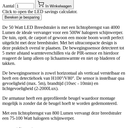
Aantal
In Winkelwagen
Click to open the LED savings calculator.
Bereken je besparing
De 50 Watt LED Breedstraler is met een lichtopbrengst van 4000
Lumen de ideale vervanger voor een 500W halogeen schijnwerper.
De tuin, oprit, de carport of gewoon een mooie boom wordt perfect
uitgelicht met deze breedstraler. Met het ultracompacte design is
deze praktisch overal te plaatsen. De bewegingssensor detecteert tot
5 meter afstand warmteverschillen via de PIR-sensor en hierdoor
reageert de lamp alleen op lichaamswarmte en niet op bladeren of
takken.
De bewegingssensor is zowel horizontaal als verticaal verstelbaar en
heeft een detectiehoek van H100°/V80°. De sensor is instelbaar qua
gevoeligheid (max. 5m), brandtijd (10sec - 10min) en
lichtgevoeligheid (2-2000Lux).
De armatuur heeft een geprofileerde beugel waardoor montage
mogelijk is zonder dat de beugel hoeft te worden gedemonteerd.
Met een lichtopbrengst van 800 Lumen vervangt deze breedstraler
een 75-100 Watt halogeen schijnwerper.