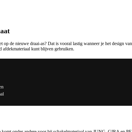
aat
 op de nieuwe draai-as? Dat is vooral lastig wanneer je het design van 
d afdekmateriaal kunt blijven gebruiken.
en
aal
m komt onder andere voor bij schakelmateriaal van JUNG, GIRA en PEH