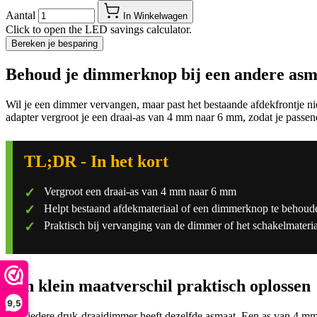
Aantal
In Winkelwagen
Click to open the LED savings calculator.
Bereken je besparing
Behoud je dimmerknop bij een andere asm
Wil je een dimmer vervangen, maar past het bestaande afdekfrontje niet
adapter vergroot je een draai-as van 4 mm naar 6 mm, zodat je passen
TL;DR - In het kort
Vergroot een draai-as van 4 mm naar 6 mm
Helpt bestaand afdekmateriaal of een dimmerknop te behoud
Praktisch bij vervanging van de dimmer of het schakelmateri
Een klein maatverschil praktisch oplossen
9,5
Niet iedere druk-draaidimmer heeft dezelfde asmaat. Een as van 4 m