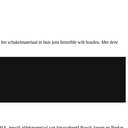
het schakelmateriaal in huis juist hetzelfde wilt houden. Met deze
A, terwijl afdekmateriaal van bijvoorbeeld Busch-Jaeger en Berker