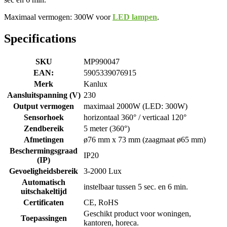
Maximaal vermogen: 300W voor
LED lampen
.
Specifications
SKU
MP990047
EAN:
5905339076915
Merk
Kanlux
Aansluitspanning (V)
230
Output vermogen
maximaal 2000W (LED: 300W)
Sensorhoek
horizontaal 360° / verticaal 120°
Zendbereik
5 meter (360°)
Afmetingen
ø76 mm x 73 mm (zaagmaat ø65 mm)
Beschermingsgraad
IP20
(IP)
Gevoeligheidsbereik
3-2000 Lux
Automatisch
instelbaar tussen 5 sec. en 6 min.
uitschakeltijd
Certificaten
CE, RoHS
Geschikt product voor woningen,
Toepassingen
kantoren, horeca.