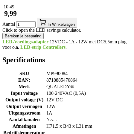
​ 10,49
​ 9,99
Aantal
In Winkelwagen
Click to open the LED savings calculator.
Bereken je besparing
LED-Voedingsadapter
12VDC - 1A - 12W met DC5,5mm plug
voor o.a.
LED-strip Controllers
.
Specifications
SKU
MP990084
EAN:
8718885470864
Merk
QUALEDY®
Input voltage
100-240VAC (0,5A)
Output voltage (V)
12V DC
Output vermogen
12W
Uitgangsstroom
1A
Aantal kanalen
N.v.t.
Afmetingen
H71,5 x B43 x L31 mm
Bedrijfstemperatuur