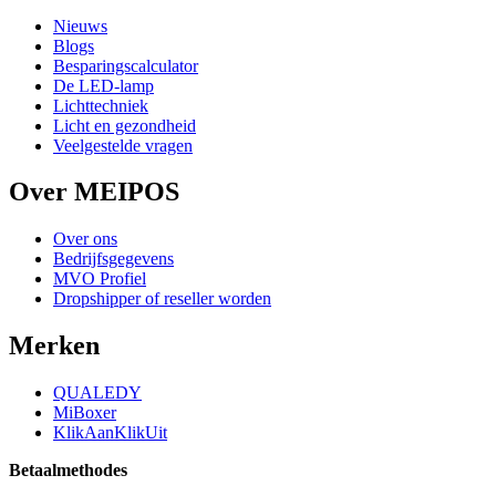
Nieuws
Blogs
Besparingscalculator
De LED-lamp
Lichttechniek
Licht en gezondheid
Veelgestelde vragen
Over MEIPOS
Over ons
Bedrijfsgegevens
MVO Profiel
Dropshipper of reseller worden
Merken
QUALEDY
MiBoxer
KlikAanKlikUit
Betaalmethodes