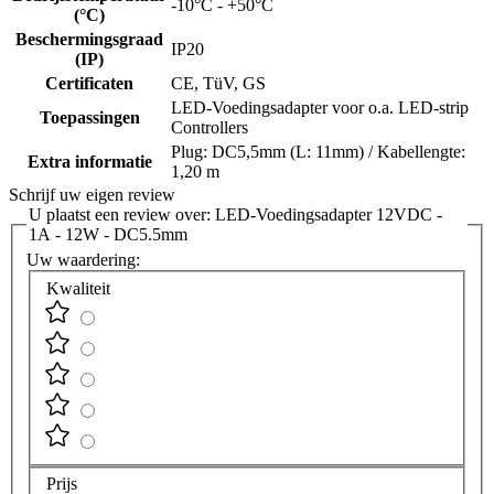
-10°C - +50°C
(°C)
Beschermingsgraad
IP20
(IP)
Certificaten
CE, TüV, GS
LED-Voedingsadapter voor o.a. LED-strip
Toepassingen
Controllers
Plug: DC5,5mm (L: 11mm) / Kabellengte:
Extra informatie
1,20 m
Schrijf uw eigen review
U plaatst een review over:
LED-Voedingsadapter 12VDC -
1A - 12W - DC5.5mm
Uw waardering:
Kwaliteit
Prijs