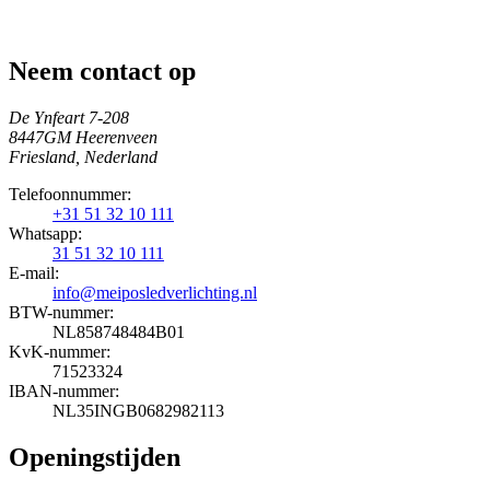
Neem contact op
De Ynfeart 7-208
8447GM Heerenveen
Friesland, Nederland
Telefoonnummer:
+31 51 32 10 111
Whatsapp:
31 51 32 10 111
E-mail:
info@meiposledverlichting.nl
BTW-nummer:
NL858748484B01
KvK-nummer:
71523324
IBAN-nummer:
NL35INGB0682982113
Openingstijden