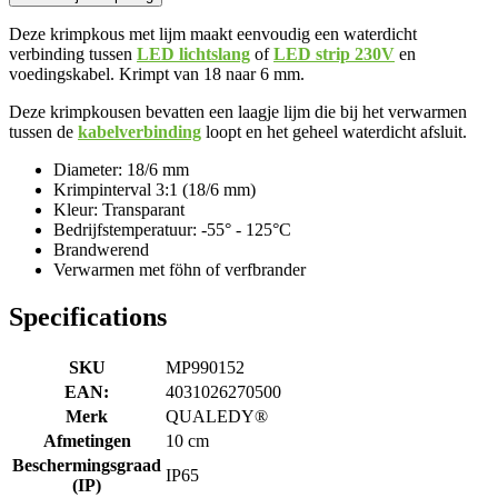
Deze krimpkous met lijm maakt eenvoudig een waterdicht
verbinding tussen
LED lichtslang
of
LED strip 230V
en
voedingskabel. Krimpt van 18 naar 6 mm.
Deze krimpkousen bevatten een laagje lijm die bij het verwarmen
tussen de
kabelverbinding
loopt en het geheel waterdicht afsluit.
Diameter: 18/6 mm
Krimpinterval 3:1 (18/6 mm)
Kleur: Transparant
Bedrijfstemperatuur: -55° - 125°C
Brandwerend
Verwarmen met föhn of verfbrander
Specifications
SKU
MP990152
EAN:
4031026270500
Merk
QUALEDY®
Afmetingen
10 cm
Beschermingsgraad
IP65
(IP)