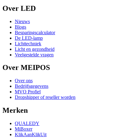
Over LED
Nieuws
Blogs
Besparingscalculator
De LED-lamp
Lichttechniek
Licht en gezondheid
Veelgestelde vragen
Over MEIPOS
Over ons
Bedrijfsgegevens
MVO Profiel
Dropshipper of reseller worden
Merken
QUALEDY
MiBoxer
KlikAanKlikUit