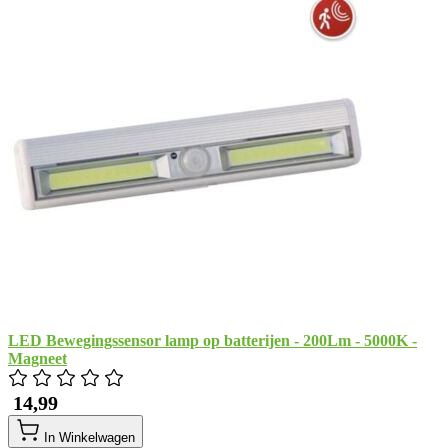
LED Bewegingssensor lamp op batterijen - 200Lm - 5000K -
Magneet
​ 14,99
In Winkelwagen