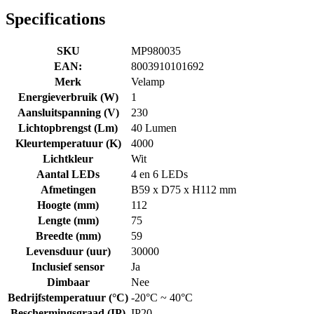
Specifications
SKU
MP980035
EAN:
8003910101692
Merk
Velamp
Energieverbruik (W)
1
Aansluitspanning (V)
230
Lichtopbrengst (Lm)
40 Lumen
Kleurtemperatuur (K)
4000
Lichtkleur
Wit
Aantal LEDs
4 en 6 LEDs
Afmetingen
B59 x D75 x H112 mm
Hoogte (mm)
112
Lengte (mm)
75
Breedte (mm)
59
Levensduur (uur)
30000
Inclusief sensor
Ja
Dimbaar
Nee
Bedrijfstemperatuur (°C)
-20°C ~ 40°C
Beschermingsgraad (IP)
IP20