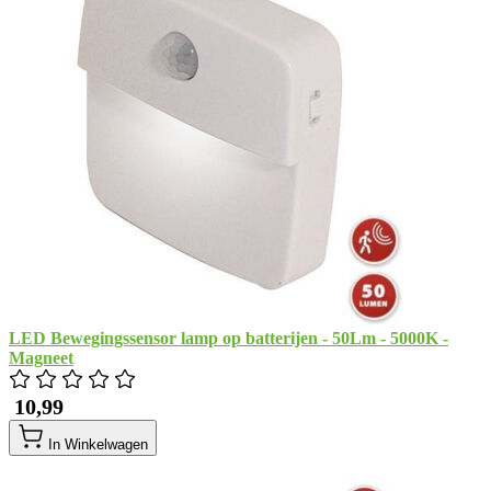
LED Bewegingssensor lamp op batterijen - 50Lm - 5000K -
Magneet
​ 10,99
In Winkelwagen