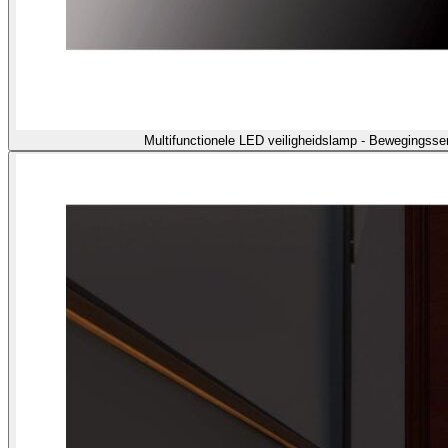
Multifunctionele LED veiligheidslamp - Bewegingss