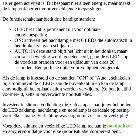
als er geen activiteit is. Dit bespaart niet alleen energie, maar maakt
de lamp ook perfect voor verschillende toepassingen.
De functieschakelaar biedt drie handige standen:
OFF: het licht is permanent uit voor optimale
energiebesparing
ON: activeert het nachtlampje met 6 LEDs die automatisch in
het donker zal gaan schijnen
AUTO: In deze stand blijft het licht uit in het donker, maar
zodra er beweging wordt gedetecteerd, gaan de 6 LED's op
de voorkant branden voor een tijdsduur van circa 20
seconden. Een perfecte optie voor veiligheid en gemak.
Als de lamp is ingesteld op de standen "ON" of "Auto", schakelen
bij stroomuitval de 4 LEDs aan de bovenkant in en kan de lamp
eenvoudig uit het oplaadstation worden verwijderd. Zo ben je altijd
voorbereid, zelfs in onverwachte noodsituaties.
Investeer in slimme verlichting die zich aanpast aan jouw behoeften,
de LED zaklamp, nachtlampje en noodlamp is de ideale oplossing
voor elke situatie. Verlichting was nog nooit zo slim en veelzijdig!
Voeg deze slimme en veelzijdige LED lamp toe aan je
noodpakket
en zorg ervoor dat je voor elke (nood)situatie voorbereid bent.