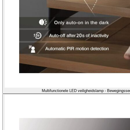
Multifunctionele LED veiligheidslamp - Bewegingss