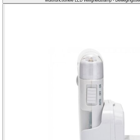
Multifunctionele LED veiligheidslamp - Bewegingss