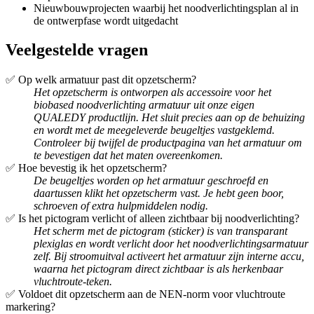
Nieuwbouwprojecten waarbij het noodverlichtingsplan al in
de ontwerpfase wordt uitgedacht
Veelgestelde vragen
✅ Op welk armatuur past dit opzetscherm?
Het opzetscherm is ontworpen als accessoire voor het
biobased noodverlichting armatuur uit onze eigen
QUALEDY productlijn. Het sluit precies aan op de behuizing
en wordt met de meegeleverde beugeltjes vastgeklemd.
Controleer bij twijfel de productpagina van het armatuur om
te bevestigen dat het maten overeenkomen.
✅ Hoe bevestig ik het opzetscherm?
De beugeltjes worden op het armatuur geschroefd en
daartussen klikt het opzetscherm vast. Je hebt geen boor,
schroeven of extra hulpmiddelen nodig.
✅ Is het pictogram verlicht of alleen zichtbaar bij noodverlichting?
Het scherm met de pictogram (sticker) is van transparant
plexiglas en wordt verlicht door het noodverlichtingsarmatuur
zelf. Bij stroomuitval activeert het armatuur zijn interne accu,
waarna het pictogram direct zichtbaar is als herkenbaar
vluchtroute-teken.
✅ Voldoet dit opzetscherm aan de NEN-norm voor vluchtroute
markering?