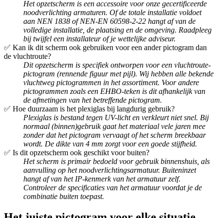
Het opzetscherm is een accessoire voor onze gecertificeerde
noodverlichting armaturen. Of de totale installatie voldoet
aan NEN 1838 of NEN-EN 60598-2-22 hangt af van de
volledige installatie, de plaatsing en de omgeving. Raadpleeg
bij twijfel een installateur of je wettelijke adviseur.
✅ Kan ik dit scherm ook gebruiken voor een ander pictogram dan
de vluchtroute?
Dit opzetscherm is specifiek ontworpen voor een vluchtroute-
pictogram (rennende figuur met pijl). Wij hebben alle bekende
vluchtweg pictogrammen in het assortiment. Voor andere
pictogrammen zoals een EHBO-teken is dit afhankelijk van
de afmetingen van het betreffende pictogram.
✅ Hoe duurzaam is het plexiglas bij langdurig gebruik?
Plexiglas is bestand tegen UV-licht en verkleurt niet snel. Bij
normaal (binnen)gebruik gaat het materiaal vele jaren mee
zonder dat het pictogram vervaagt of het scherm breekbaar
wordt. De dikte van 4 mm zorgt voor een goede stijfheid.
✅ Is dit opzetscherm ook geschikt voor buiten?
Het scherm is primair bedoeld voor gebruik binnenshuis, als
aanvulling op het noodverlichtingsarmatuur. Buiteninzet
hangt af van het IP-kenmerk van het armatuur zelf.
Controleer de specificaties van het armatuur voordat je de
combinatie buiten toepast.
Het juiste pictogram voor elke situatie