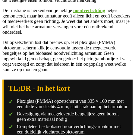
de wettelijke eisen rondom vluchtroute markering.
De frustratie is herkenbaar: je hebt je
noodverlichting
netjes
gemonteerd, maar het armatuur geeft alleen licht en geeft bezoekers
of medewerkers geen richting. Je weet dat het anders moet, maar je
wilt niet het hele armatuur vervangen voor één ontbrekend
onderdeel.
Dit opzetscherm lost dat precies op. Het plexiglas (PMMA)
pictogram scherm klik je eenvoudig tussen de meegeleverde
beugeltjes op het biobased noodverlichting armatuur. Geen
ingewikkeld gereedschap, geen gedoe: het pictogrambordje zit vast,
oogt verzorgd en zorgt dat iedereen in één oogopslag weet welke
kant ze op moeten gaan.
TL;DR - In het kort
Plexiglas (PMMA) opzetscherm van 335 × 100 mm met
een dikte van slechts 4 mm, sluit strak aan op het armatuur
Bevestiging via meegeleverde beugeltjes; geen boren,
geen extra materiaal nodig
Completeert je biobased noodverlichtingsarmatuur met
een duidelijk vluchtroute-pictogram