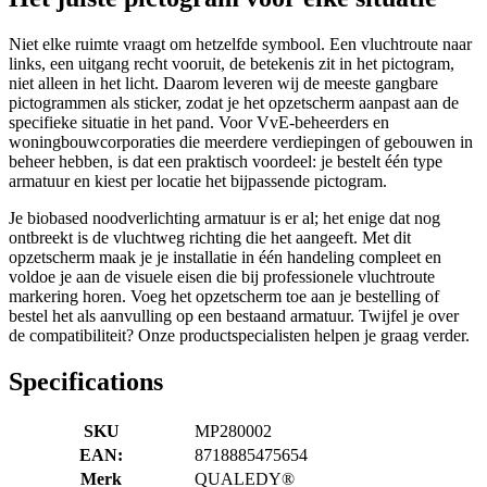
Niet elke ruimte vraagt om hetzelfde symbool. Een vluchtroute naar
links, een uitgang recht vooruit, de betekenis zit in het pictogram,
niet alleen in het licht. Daarom leveren wij de meeste gangbare
pictogrammen als sticker, zodat je het opzetscherm aanpast aan de
specifieke situatie in het pand. Voor VvE-beheerders en
woningbouwcorporaties die meerdere verdiepingen of gebouwen in
beheer hebben, is dat een praktisch voordeel: je bestelt één type
armatuur en kiest per locatie het bijpassende pictogram.
Je biobased noodverlichting armatuur is er al; het enige dat nog
ontbreekt is de vluchtweg richting die het aangeeft. Met dit
opzetscherm maak je je installatie in één handeling compleet en
voldoe je aan de visuele eisen die bij professionele vluchtroute
markering horen. Voeg het opzetscherm toe aan je bestelling of
bestel het als aanvulling op een bestaand armatuur. Twijfel je over
de compatibiliteit? Onze productspecialisten helpen je graag verder.
Specifications
SKU
MP280002
EAN:
8718885475654
Merk
QUALEDY®