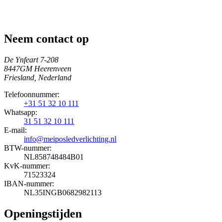
Neem contact op
De Ynfeart 7-208
8447GM Heerenveen
Friesland, Nederland
Telefoonnummer:
+31 51 32 10 111
Whatsapp:
31 51 32 10 111
E-mail:
info@meiposledverlichting.nl
BTW-nummer:
NL858748484B01
KvK-nummer:
71523324
IBAN-nummer:
NL35INGB0682982113
Openingstijden