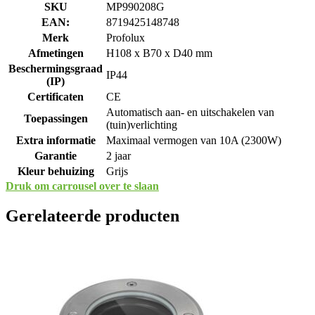
SKU
MP990208G
EAN:
8719425148748
Merk
Profolux
Afmetingen
H108 x B70 x D40 mm
Beschermingsgraad
IP44
(IP)
Certificaten
CE
Automatisch aan- en uitschakelen van
Toepassingen
(tuin)verlichting
Extra informatie
Maximaal vermogen van 10A (2300W)
Garantie
2 jaar
Kleur behuizing
Grijs
Druk om carrousel over te slaan
Gerelateerde producten