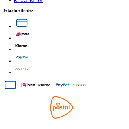
KlikAanKlikUit
Betaalmethodes