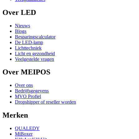
Over LED
Nieuws
Blogs
Besparingscalculator
De LED-lamp
Lichttechniek
Licht en gezondheid
Veelgestelde vragen
Over MEIPOS
Over ons
Bedrijfsgegevens
MVO Profiel
Dropshipper of reseller worden
Merken
QUALEDY
MiBoxer