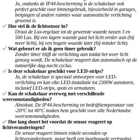
Ja, ondanks de IP44-bescherming is de schakelaar ook
perfect geschikt voor binnengebruik, bijvoorbeeld in garages,
bergingen of andere ruimtes waar automatische verlichting
gewenst is.
✅
Hoe stel ik de lichtsensor in?
Draai de Lux-regelaar tot de gewenste waarde tussen 3 en
500 Lux. Bij een lagere waarde gaat het licht eerder aan (bij
meer licht), bij een hogere waarde later (bij minder licht).
✅
Wat gebeurt er als ik geen timer gebruik?
Zonder timer blijft de verlichting aan totdat het weer licht
genoeg wordt. De schakelaar reageert dan automatisch op de
natuurlijke dag-nacht cyclus.
✅
Is deze schakelaar geschikt voor LED-strips?
Ja, de schakelaar is speciaal ontworpen voor LED-
verlichting en kan elke LED-installatie tot 2300W aansturen,
inclusief LED-strips, spots en armaturen.
✅
Kan de schakelaar overweg met verschillende
weersomstandigheden?
Absoluut. De IP44-bescherming en bedrijfstemperatuur van
-20°C tot 40°C maken hem geschikt voor alle Nederlandse
weersomstandigheden.
✅
Hoe lang duurt het voordat de sensor reageert op
lichtveranderingen?
De sensor reageert binnen enkele seconden op
lichtveranderingen, maar heeft een ingebouwde vertraging