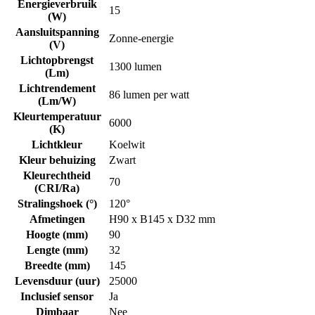
Energieverbruik
15
(W)
Aansluitspanning
Zonne-energie
(V)
Lichtopbrengst
1300 lumen
(Lm)
Lichtrendement
86 lumen per watt
(Lm/W)
Kleurtemperatuur
6000
(K)
Lichtkleur
Koelwit
Kleur behuizing
Zwart
Kleurechtheid
70
(CRI/Ra)
Stralingshoek (°)
120°
Afmetingen
H90 x B145 x D32 mm
Hoogte (mm)
90
Lengte (mm)
32
Breedte (mm)
145
Levensduur (uur)
25000
Inclusief sensor
Ja
Dimbaar
Nee