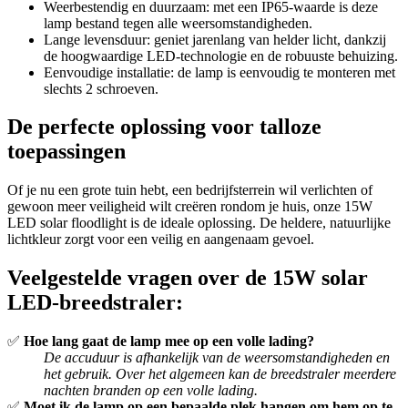
Weerbestendig en duurzaam: met een IP65-waarde is deze
lamp bestand tegen alle weersomstandigheden.
Lange levensduur: geniet jarenlang van helder licht, dankzij
de hoogwaardige LED-technologie en de robuuste behuizing.
Eenvoudige installatie: de lamp is eenvoudig te monteren met
slechts 2 schroeven.
De perfecte oplossing voor talloze
toepassingen
Of je nu een grote tuin hebt, een bedrijfsterrein wil verlichten of
gewoon meer veiligheid wilt creëren rondom je huis, onze 15W
LED solar floodlight is de ideale oplossing. De heldere, natuurlijke
lichtkleur zorgt voor een veilig en aangenaam gevoel.
Veelgestelde vragen over de 15W solar
LED-breedstraler:
✅
Hoe lang gaat de lamp mee op een volle lading?
De accuduur is afhankelijk van de weersomstandigheden en
het gebruik. Over het algemeen kan de breedstraler meerdere
nachten branden op een volle lading.
✅
Moet ik de lamp op een bepaalde plek hangen om hem op te