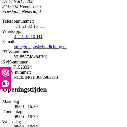
De Ynfeart 7-208
8447GM Heerenveen
Friesland, Nederland
Telefoonnummer:
+31 51 32 10 111
Whatsapp:
31 51 32 10 111
E-mail:
info@meiposledverlichting.nl
BTW-nummer:
NL858748484B01
KvK-nummer:
71523324
IBAN-nummer:
NL35INGB0682982113
9,4
Openingstijden
Maandag
08:00 - 16:30
Donderdag
08:00 - 16:30
Woensdag
08:00 - 16:30