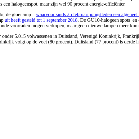
s een halogeenspot, maar zijn wel 90 procent energie-efficiënter.
bij de gloeilamp –
waarvoor sinds 25 februari jongstleden een algeheel
amp
uit heeft gesteld tot 1 september 2018
. De GU10-halogeen spots en d
staande voorraden mogen verkopen, maar geen nieuwe lampen meer kunn
ow onder 5.015 volwassenen in Duitsland, Verenigd Koninkrijk, Frankri
krijk volgt op de voet (80 procent). Duitsland (77 procent) is derde in 