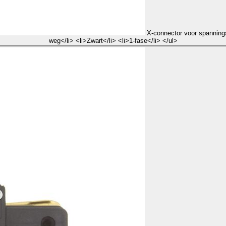
X-connector voor spanningsr
weg</li> <li>Zwart</li> <li>1-fase</li> </ul>