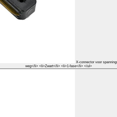
X-connector voor spanningsr
weg</li> <li>Zwart</li> <li>1-fase</li> </ul>