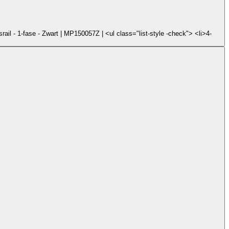
ail - 1-fase - Zwart | MP150057Z | <ul class="list-style -check"> <li>4-