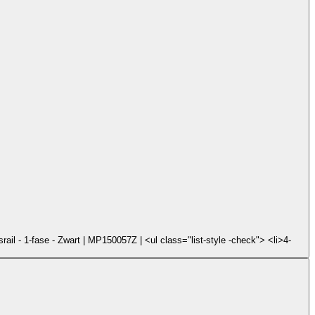
ail - 1-fase - Zwart | MP150057Z | <ul class="list-style -check"> <li>4-