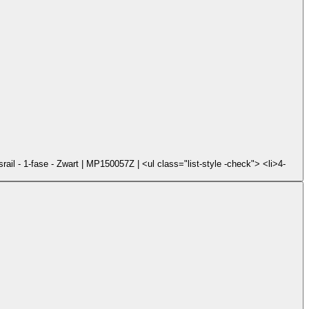
ail - 1-fase - Zwart | MP150057Z | <ul class="list-style -check"> <li>4-