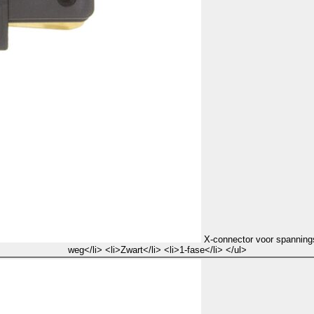
X-connector voor spanningsr
weg</li> <li>Zwart</li> <li>1-fase</li> </ul>