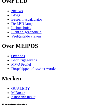
Over LED
Nieuws
Blogs
Besparingscalculator
De LED-lamp
Lichttechniek
Licht en gezondheid
Veelgestelde vragen
Over MEIPOS
Over ons
Bedrijfsgegevens
MVO Profiel
Dropshipper of reseller worden
Merken
QUALEDY
MiBoxer
KlikAanKlikUit
Betaalmethodes