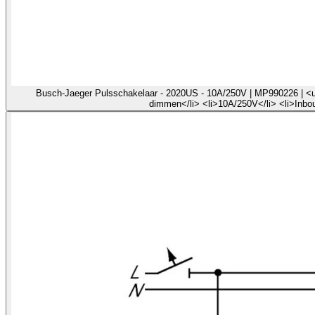
Busch-Jaeger Pulsschakelaar - 2020US - 10A/250V | MP990226 | <ul 
dimmen</li> <li>10A/250V</li> <li>Inbou