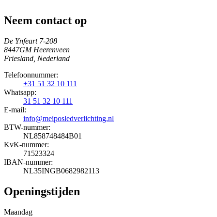
Neem contact op
De Ynfeart 7-208
8447GM Heerenveen
Friesland, Nederland
Telefoonnummer:
+31 51 32 10 111
Whatsapp:
31 51 32 10 111
E-mail:
info@meiposledverlichting.nl
BTW-nummer:
NL858748484B01
KvK-nummer:
71523324
IBAN-nummer:
NL35INGB0682982113
Openingstijden
Maandag