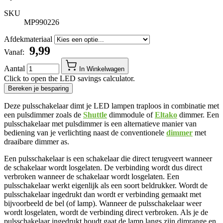
SKU
MP990226
Afdekmateriaal
​ 9,99
Vanaf:
Aantal
In Winkelwagen
Click to open the LED savings calculator.
Bereken je besparing
Deze pulsschakelaar dimt je LED lampen traploos in combinatie met
een pulsdimmer zoals de
Shuttle
dimmodule of
Eltako
dimmer. Een
pulsschakelaar met pulsdimmer is een alternatieve manier van
bediening van je verlichting naast de conventionele
dimmer
met
draaibare dimmer as.
Een pulsschakelaar is een schakelaar die direct terugveert wanneer
de schakelaar wordt losgelaten. De verbinding wordt dus direct
verbroken wanneer de schakelaar wordt losgelaten. Een
pulsschakelaar werkt eigenlijk als een soort beldrukker. Wordt de
pulsschakelaar ingedrukt dan wordt er verbinding gemaakt met
bijvoorbeeld de bel (of lamp). Wanneer de pulsschakelaar weer
wordt losgelaten, wordt de verbinding direct verbroken. Als je de
pulsschakelaar ingedrukt houdt gaat de lamp langs zijn dimrange en