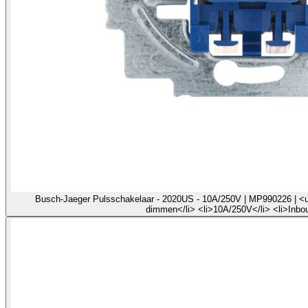
Busch-Jaeger Pulsschakelaar - 2020US - 10A/250V | MP990226 | <ul 
dimmen</li> <li>10A/250V</li> <li>Inbou