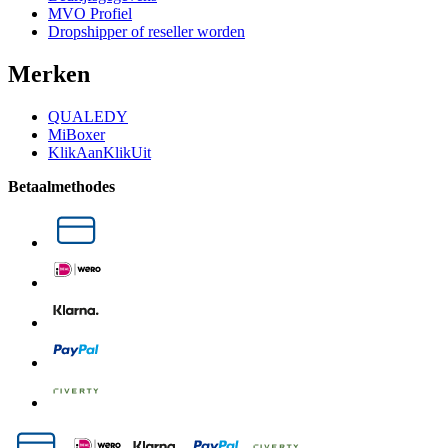
MVO Profiel
Dropshipper of reseller worden
Merken
QUALEDY
MiBoxer
KlikAanKlikUit
Betaalmethodes