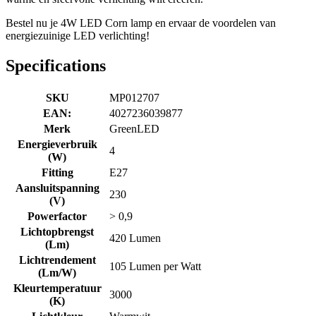
Bestel nu je 4W LED Corn lamp en ervaar de voordelen van
energiezuinige LED verlichting!
Specifications
SKU
MP012707
EAN:
4027236039877
Merk
GreenLED
Energieverbruik
4
(W)
Fitting
E27
Aansluitspanning
230
(V)
Powerfactor
> 0,9
Lichtopbrengst
420 Lumen
(Lm)
Lichtrendement
105 Lumen per Watt
(Lm/W)
Kleurtemperatuur
3000
(K)