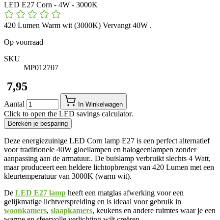
LED E27 Corn - 4W - 3000K
420 Lumen Warm wit (3000K) Vervangt 40W .
Op voorraad
SKU
MP012707
​ 7,95
Aantal
In Winkelwagen
Click to open the LED savings calculator.
Bereken je besparing
Deze energiezuinige LED Corn lamp E27 is een perfect alternatief
voor traditionele 40W gloeilampen en halogeenlampen zonder
aanpassing aan de armatuur.. De buislamp verbruikt slechts 4 Watt,
maar produceert een heldere lichtopbrengst van 420 Lumen met een
kleurtemperatuur van 3000K (warm wit).
De
LED E27 lamp
heeft een matglas afwerking voor een
gelijkmatige lichtverspreiding en is ideaal voor gebruik in
woonkamers
,
slaapkamers
, keukens en andere ruimtes waar je een
warme en sfeervolle verlichting wilt creëren.