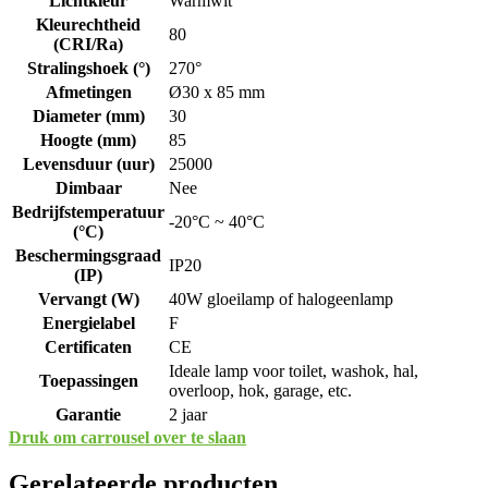
Lichtkleur
Warmwit
Kleurechtheid
80
(CRI/Ra)
Stralingshoek (°)
270°
Afmetingen
Ø30 x 85 mm
Diameter (mm)
30
Hoogte (mm)
85
Levensduur (uur)
25000
Dimbaar
Nee
Bedrijfstemperatuur
-20°C ~ 40°C
(°C)
Beschermingsgraad
IP20
(IP)
Vervangt (W)
40W gloeilamp of halogeenlamp
Energielabel
F
Certificaten
CE
Ideale lamp voor toilet, washok, hal,
Toepassingen
overloop, hok, garage, etc.
Garantie
2 jaar
Druk om carrousel over te slaan
Gerelateerde producten