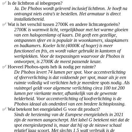
✅ Is de lichtbron al inbegrepen?
Ja. De Phobos wordt geleverd inclusief lichtbron. Je hoeft na
ontvangst niets extra's te bestellen. Het armatuur is direct
installatiebereid.
✅ Wat is het verschil tussen 2700K en andere lichtcategorieën?
2700K is warmwit licht, vergelijkbaar met het warme gloeien
van een halogeenlamp of kaars. Dit geeft een gezellige,
ontspannen sfeer en is populair in woonkamers, slaapkamers
en badkamers. Koeler licht (4000K of hoger) is meer
functioneel en fris, en wordt vaker gebruikt in kantoren of
werkplekken. Voor de toepassingen waarvoor de Phobos is
ontworpen, is 2700K de meest passende keuze.
✅ Hoeveel Phobos-spots heb ik nodig per ruimte?
De Phobos levert 74 lumen per spot. Voor accentverlichting
of sfeerverlichting is dat voldoende per spot, maar als je een
ruimte volledig wil verlichten heb je meerdere spots nodig. Als
vuistregel geldt voor algemene verlichting circa 100 tot 200
lumen per vierkante meter, afhankelijk van de gewenste
helderheid. Voor accentverlichting of koofverlichting is de
Phobos ideaal als onderdeel van een bredere lichtoplossing.
✅ Wat betekent het energielabel G voor dit product?
Sinds de herziening van de Europese energielabels in 2021
zijn de normen aangescherpt. Het label G betekent niet dat de
spot energieslurpend is, maar dat hij op de nieuwe schaal
relatief laag scoort. Met slechts 1,5 watt verbruik is de