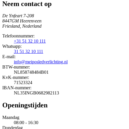
Neem contact op
De Ynfeart 7-208
8447GM Heerenveen
Friesland, Nederland
Telefoonnummer:
+31 51 32 10 111
Whatsapp:
31 51 32 10 111
E-mail:
info@meiposledverlichting.nl
BTW-nummer:
NL858748484B01
KvK-nummer:
71523324
IBAN-nummer:
NL35INGB0682982113
Openingstijden
Maandag
08:00 - 16:30
Donderdag