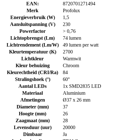
EAN:
8720701271494
Merk
Profolux
Energieverbruik (W)
1,5
Aansluitspanning (V)
230
Powerfactor
> 0,76
Lichtopbrengst (Lm)
74 lumen
Lichtrendement (Lm/W)
49 lumen per watt
Kleurtemperatuur (K)
2700
Lichtkleur
Warmwit
Kleur behuizing
Chroom
Kleurechtheid (CRI/Ra)
84
Stralingshoek (°)
60°
Aantal LEDs
1x SMD2835 LED
Materiaal
Aluminium
Afmetingen
Ø37 x 26 mm
Diameter (mm)
37
Hoogte (mm)
26
Zaagmaat (mm)
28
Levensduur (uur)
20000
Dimbaar
Ja