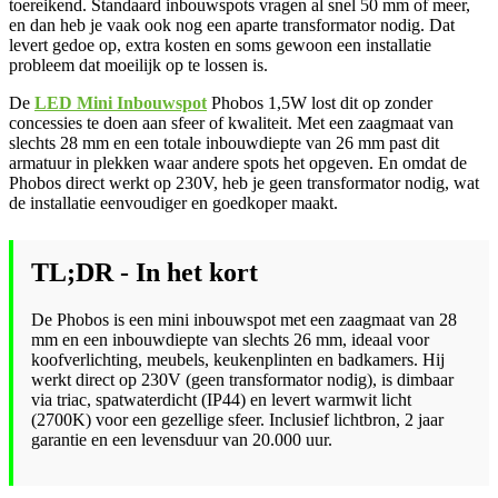
toereikend. Standaard inbouwspots vragen al snel 50 mm of meer,
en dan heb je vaak ook nog een aparte transformator nodig. Dat
levert gedoe op, extra kosten en soms gewoon een installatie
probleem dat moeilijk op te lossen is.
De
LED Mini Inbouwspot
Phobos 1,5W lost dit op zonder
concessies te doen aan sfeer of kwaliteit. Met een zaagmaat van
slechts 28 mm en een totale inbouwdiepte van 26 mm past dit
armatuur in plekken waar andere spots het opgeven. En omdat de
Phobos direct werkt op 230V, heb je geen transformator nodig, wat
de installatie eenvoudiger en goedkoper maakt.
TL;DR - In het kort
De Phobos is een mini inbouwspot met een zaagmaat van 28
mm en een inbouwdiepte van slechts 26 mm, ideaal voor
koofverlichting, meubels, keukenplinten en badkamers. Hij
werkt direct op 230V (geen transformator nodig), is dimbaar
via triac, spatwaterdicht (IP44) en levert warmwit licht
(2700K) voor een gezellige sfeer. Inclusief lichtbron, 2 jaar
garantie en een levensduur van 20.000 uur.