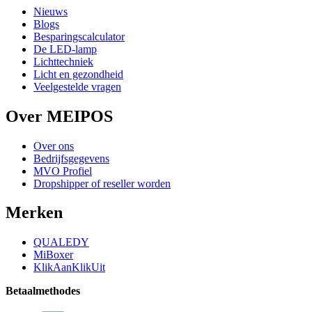
Nieuws
Blogs
Besparingscalculator
De LED-lamp
Lichttechniek
Licht en gezondheid
Veelgestelde vragen
Over MEIPOS
Over ons
Bedrijfsgegevens
MVO Profiel
Dropshipper of reseller worden
Merken
QUALEDY
MiBoxer
KlikAanKlikUit
Betaalmethodes