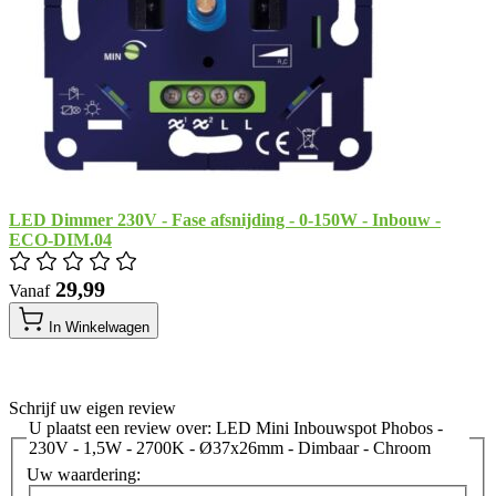
LED Dimmer 230V - Fase afsnijding - 0-150W - Inbouw -
ECO-DIM.04
​ 29,99
Vanaf
In Winkelwagen
Schrijf uw eigen review
U plaatst een review over:
LED Mini Inbouwspot Phobos -
230V - 1,5W - 2700K - Ø37x26mm - Dimbaar - Chroom
Uw waardering: