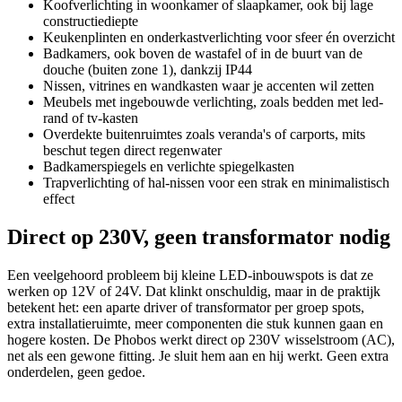
Koofverlichting in woonkamer of slaapkamer, ook bij lage
constructiediepte
Keukenplinten en onderkastverlichting voor sfeer én overzicht
Badkamers, ook boven de wastafel of in de buurt van de
douche (buiten zone 1), dankzij IP44
Nissen, vitrines en wandkasten waar je accenten wil zetten
Meubels met ingebouwde verlichting, zoals bedden met led-
rand of tv-kasten
Overdekte buitenruimtes zoals veranda's of carports, mits
beschut tegen direct regenwater
Badkamerspiegels en verlichte spiegelkasten
Trapverlichting of hal-nissen voor een strak en minimalistisch
effect
Direct op 230V, geen transformator nodig
Een veelgehoord probleem bij kleine LED-inbouwspots is dat ze
werken op 12V of 24V. Dat klinkt onschuldig, maar in de praktijk
betekent het: een aparte driver of transformator per groep spots,
extra installatieruimte, meer componenten die stuk kunnen gaan en
hogere kosten. De Phobos werkt direct op 230V wisselstroom (AC),
net als een gewone fitting. Je sluit hem aan en hij werkt. Geen extra
onderdelen, geen gedoe.