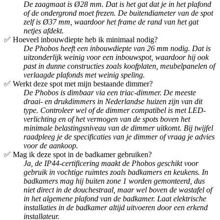
De zaagmaat is Ø28 mm. Dat is het gat dat je in het plafond
of de ondergrond moet frezen. De buitendiameter van de spot
zelf is Ø37 mm, waardoor het frame de rand van het gat
netjes afdekt.
✅ Hoeveel inbouwdiepte heb ik minimaal nodig?
De Phobos heeft een inbouwdiepte van 26 mm nodig. Dat is
uitzonderlijk weinig voor een inbouwspot, waardoor hij ook
past in dunne constructies zoals koofplaten, meubelpanelen of
verlaagde plafonds met weinig speling.
✅ Werkt deze spot met mijn bestaande dimmer?
De Phobos is dimbaar via een triac-dimmer. De meeste
draai- en drukdimmers in Nederlandse huizen zijn van dit
type. Controleer wel of de dimmer compatibel is met LED-
verlichting en of het vermogen van de spots boven het
minimale belastingsniveau van de dimmer uitkomt. Bij twijfel
raadpleeg je de specificaties van je dimmer of vraag je advies
voor de aankoop.
✅ Mag ik deze spot in de badkamer gebruiken?
Ja, de IP44-certificering maakt de Phobos geschikt voor
gebruik in vochtige ruimtes zoals badkamers en keukens. In
badkamers mag hij buiten zone 1 worden gemonteerd, dus
niet direct in de douchestraal, maar wel boven de wastafel of
in het algemene plafond van de badkamer. Laat elektrische
installaties in de badkamer altijd uitvoeren door een erkend
installateur.