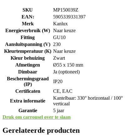
SKU
MP150039Z
EAN:
5905339331397
Merk
Kanlux
Energieverbruik (W)
Naar keuze
Fitting
GU10
Aansluitspanning (V)
230
Kleurtemperatuur (K)
Naar keuze
Kleur behuizing
Zwart
Afmetingen
Ø55 x 150 mm
Dimbaar
Ja (optioneel)
Beschermingsgraad
IP20
(IP)
Certificaten
CE, EAC
Kantelbaar: 330° horizontaal / 100°
Extra informatie
verticaal
Garantie
5 jaar
Druk om carrousel over te slaan
Gerelateerde producten