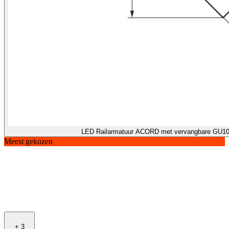
LED Railarmatuur ACORD met verva
Meest gekozen
+
3