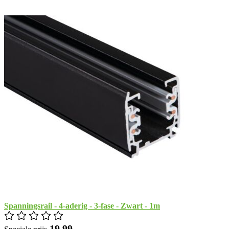
Spanningsrail - 4-aderig - 3-fase - Zwart - 1m
​ 19,99