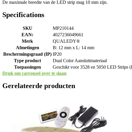
De maximale breedte van de LED strip mag 10 mm zijn.
Specifications
SKU
MP210144
EAN:
4027236049661
Merk
QUALEDY®
Afmetingen
B: 12 mm x L: 14 mm
Beschermingsgraad (IP)
IP20
Type product
Dual Color Aansluitmateriaal
Toepassingen
Geschikt voor 3528 en 5050 LED Strips (
Druk om carrousel over te slaan
Gerelateerde producten