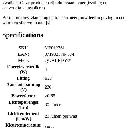
kwaliteit. Onze producten zijn duurzaam, energiezuinig en
eenvoudig te installeren.
Bestel nu jouw vlamlamp en transformeer jouw leefomgeving in een
warm en sfeervol paradijs!
Specifications
SKU
MP012761
EAN:
8719323784574
Merk
QUALEDY®
Energieverbruik
4
(W)
Fitting
E27
Aansluitspanning
230
(V)
Powerfactor
>0,65
Lichtopbrengst
80 lumen
(Lm)
Lichtrendement
20 lumen per watt
(Lm/W)
Kleurtemperatuur
1800