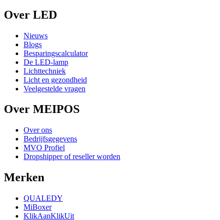
Over LED
Nieuws
Blogs
Besparingscalculator
De LED-lamp
Lichttechniek
Licht en gezondheid
Veelgestelde vragen
Over MEIPOS
Over ons
Bedrijfsgegevens
MVO Profiel
Dropshipper of reseller worden
Merken
QUALEDY
MiBoxer
KlikAanKlikUit