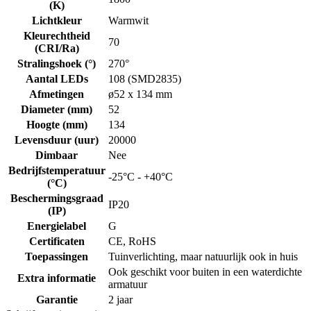
(K)
Lichtkleur
Warmwit
Kleurechtheid
70
(CRI/Ra)
Stralingshoek (°)
270°
Aantal LEDs
108 (SMD2835)
Afmetingen
ø52 x 134 mm
Diameter (mm)
52
Hoogte (mm)
134
Levensduur (uur)
20000
Dimbaar
Nee
Bedrijfstemperatuur
-25°C - +40°C
(°C)
Beschermingsgraad
IP20
(IP)
Energielabel
G
Certificaten
CE, RoHS
Toepassingen
Tuinverlichting, maar natuurlijk ook in huis
Ook geschikt voor buiten in een waterdichte
Extra informatie
armatuur
Garantie
2 jaar