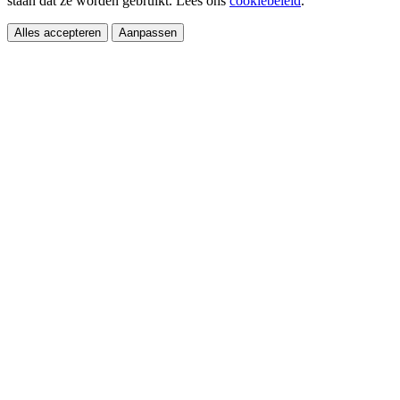
staan dat ze worden gebruikt. Lees ons
cookiebeleid
.
Alles accepteren
Aanpassen