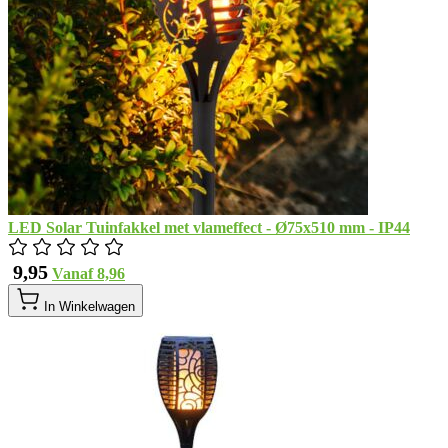
LED Solar Tuinfakkel met vlameffect - Ø75x510 mm - IP44
​ 9,95
Vanaf
​ 8,96
In Winkelwagen