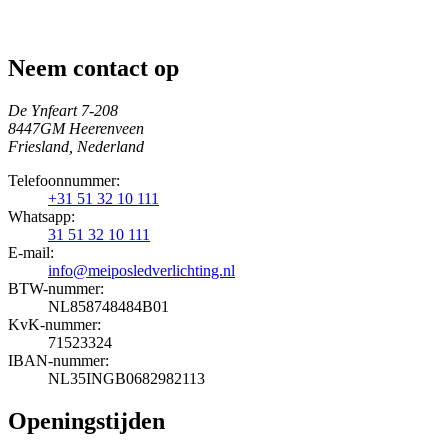
Neem contact op
De Ynfeart 7-208
8447GM Heerenveen
Friesland, Nederland
Telefoonnummer:
+31 51 32 10 111
Whatsapp:
31 51 32 10 111
E-mail:
info@meiposledverlichting.nl
BTW-nummer:
NL858748484B01
KvK-nummer:
71523324
IBAN-nummer:
NL35INGB0682982113
Openingstijden