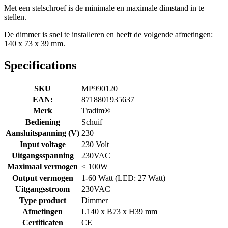
Met een stelschroef is de minimale en maximale dimstand in te
stellen.
De dimmer is snel te installeren en heeft de volgende afmetingen:
140 x 73 x 39 mm.
Specifications
SKU
MP990120
EAN:
8718801935637
Merk
Tradim®
Bediening
Schuif
Aansluitspanning (V)
230
Input voltage
230 Volt
Uitgangsspanning
230VAC
Maximaal vermogen
< 100W
Output vermogen
1-60 Watt (LED: 27 Watt)
Uitgangsstroom
230VAC
Type product
Dimmer
Afmetingen
L140 x B73 x H39 mm
Certificaten
CE