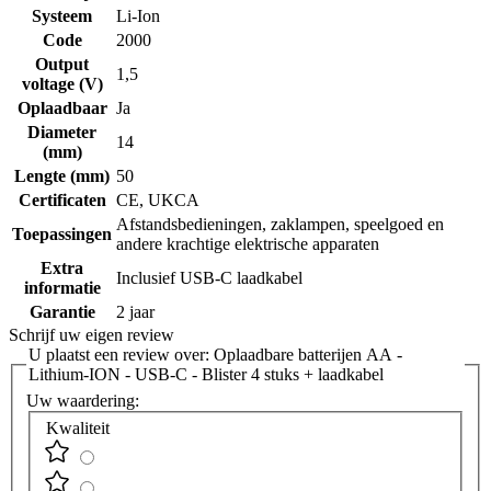
Systeem
Li-Ion
Code
2000
Output
1,5
voltage (V)
Oplaadbaar
Ja
Diameter
14
(mm)
Lengte (mm)
50
Certificaten
CE, UKCA
Afstandsbedieningen, zaklampen, speelgoed en
Toepassingen
andere krachtige elektrische apparaten
Extra
Inclusief USB-C laadkabel
informatie
Garantie
2 jaar
Schrijf uw eigen review
U plaatst een review over:
Oplaadbare batterijen AA -
Lithium-ION - USB-C - Blister 4 stuks + laadkabel
Uw waardering:
Kwaliteit