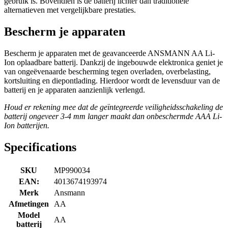
gebruik is. Bovendien is de batterij lichter dan traditionele
alternatieven met vergelijkbare prestaties.
Bescherm je apparaten
Bescherm je apparaten met de geavanceerde ANSMANN AA Li-
Ion oplaadbare batterij. Dankzij de ingebouwde elektronica geniet je
van ongeëvenaarde bescherming tegen overladen, overbelasting,
kortsluiting en diepontlading. Hierdoor wordt de levensduur van de
batterij en je apparaten aanzienlijk verlengd.
Houd er rekening mee dat de geïntegreerde veiligheidsschakeling de
batterij ongeveer 3-4 mm langer maakt dan onbeschermde AAA Li-
Ion batterijen.
Specifications
SKU
MP990034
EAN:
4013674193974
Merk
Ansmann
Afmetingen
AA
Model
AA
batterij