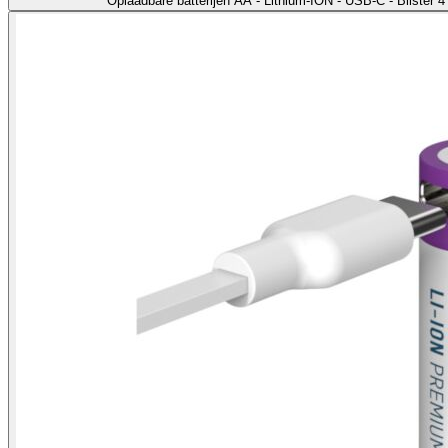
Oplaadbare batterijen AA - Lithium-ION - USB-C - Blister 