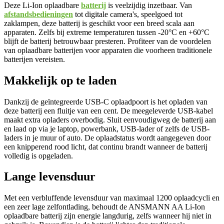
Deze Li-Ion oplaadbare
batterij
is veelzijdig inzetbaar. Van
afstandsbedieningen
tot digitale camera's, speelgoed tot
zaklampen, deze batterij is geschikt voor een breed scala aan
apparaten. Zelfs bij extreme temperaturen tussen -20°C en +60°C
blijft de batterij betrouwbaar presteren. Profiteer van de voordelen
van oplaadbare batterijen voor apparaten die voorheen traditionele
batterijen vereisten.
Makkelijk op te laden
Dankzij de geïntegreerde USB-C oplaadpoort is het opladen van
deze batterij een fluitje van een cent. De meegeleverde USB-kabel
maakt extra opladers overbodig. Sluit eenvoudigweg de batterij aan
en laad op via je laptop, powerbank, USB-lader of zelfs de USB-
laders in je muur of auto. De oplaadstatus wordt aangegeven door
een knipperend rood licht, dat continu brandt wanneer de batterij
volledig is opgeladen.
Lange levensduur
Met een verbluffende levensduur van maximaal 1200 oplaadcycli en
een zeer lage zelfontlading, behoudt de ANSMANN AA Li-Ion
oplaadbare batterij zijn energie langdurig, zelfs wanneer hij niet in